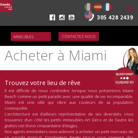
Togg
navi
305 428 2439
CONTACTEZ NOUS
Acheter à Miami
Trouvez votre lieu de rêve
Il est difficile de nous contredire lorsque nous présentons Miami
Beach comme un petit paradis avec une qualité de vie incomparable.
Miami est une ville qui vibre aux couleurs de sa population
cosmopolite.
L’architecture est d’ailleurs représentative de ses diversités. Vous
trouverez d’un côté les petits immeubles Art Déco et de l’autre les
grattes ciel d’une cinquantaine d’étages.
Nos agents immobiliers vous aideront à acheter un petit morceau de
ce paradis tropical. Condoideas Realty Group vous propose des