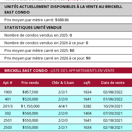
UNITÉS ACTUELLEMENT DISPONIBLES À LA VENTE AU BRICKELL
EAST CONDO
Prix moyen par mètre carré: $688.86
STATISTIQUES UNITÉ VENDUE
Nombre de condos vendus en 2025:
0
Nombre de condos vendus en 2026 à ce jour:
0
Prix moyen par mètre carré en 2025:
$0
Prix moyen par mètre carré en 2026 à ce jour:
$0
BRICKELL EAST CONDO
- LISTE DES APPARTEMENTS EN VENTE
Apt #
Prix vendu
Chbr & S.bain
sqft
Date de vente
1903
$857,500
2/2/1
1634
02/08/2022
401
$520,000
2/2/0
1641
01/06/2022
201/3
$1,150,000
4/4/1
3282
10/29/2021
302
$560,000
2/2/0
1404
07/30/2021
2501
$550,000
2/2/0
1641
02/18/2021
2503
$550,000
2/2/1
1634
02/18/2021