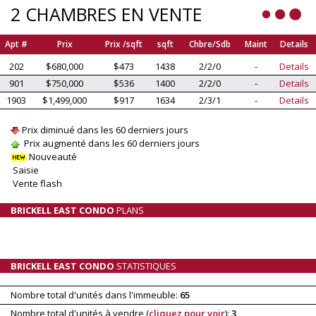
2 CHAMBRES EN VENTE
Apt #
Prix
Prix /sqft
sqft
Chbre/Sdb
Maint
Details
202
$680,000
$473
1438
2/2/0
-
Details
901
$750,000
$536
1400
2/2/0
-
Details
1903
$1,499,000
$917
1634
2/3/1
-
Details
Prix diminué dans les 60 derniers jours
Prix augmenté dans les 60 derniers jours
Nouveauté
Saisie
Vente flash
BRICKELL EAST CONDO
PLANS
BRICKELL EAST CONDO
STATISTIQUES
Nombre total d'unités dans l'immeuble:
65
Nombre total d'unités à vendre (
cliquez pour voir
):
3