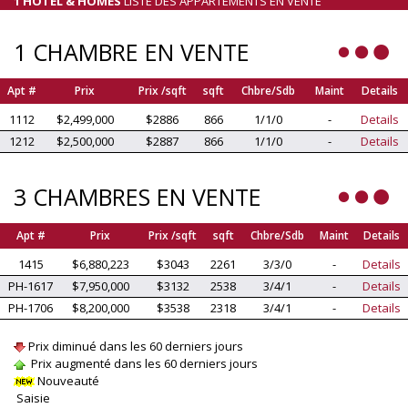
1 HOTEL & HOMES
LISTE DES APPARTEMENTS EN VENTE
1 CHAMBRE EN VENTE
Apt #
Prix
Prix /sqft
sqft
Chbre/Sdb
Maint
Details
1112
$2,499,000
$2886
866
1/1/0
-
Details
1212
$2,500,000
$2887
866
1/1/0
-
Details
3 CHAMBRES EN VENTE
Apt #
Prix
Prix /sqft
sqft
Chbre/Sdb
Maint
Details
1415
$6,880,223
$3043
2261
3/3/0
-
Details
PH-1617
$7,950,000
$3132
2538
3/4/1
-
Details
PH-1706
$8,200,000
$3538
2318
3/4/1
-
Details
Prix diminué dans les 60 derniers jours
Prix augmenté dans les 60 derniers jours
Nouveauté
Saisie