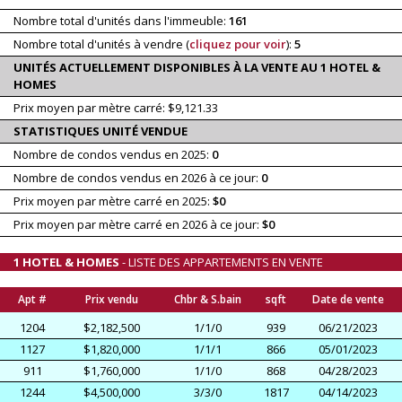
Nombre total d'unités dans l'immeuble:
161
Nombre total d'unités à vendre (
cliquez pour voir
):
5
UNITÉS ACTUELLEMENT DISPONIBLES À LA VENTE AU 1 HOTEL &
HOMES
Prix moyen par mètre carré: $9,121.33
STATISTIQUES UNITÉ VENDUE
Nombre de condos vendus en 2025:
0
Nombre de condos vendus en 2026 à ce jour:
0
Prix moyen par mètre carré en 2025:
$0
Prix moyen par mètre carré en 2026 à ce jour:
$0
1 HOTEL & HOMES
- LISTE DES APPARTEMENTS EN VENTE
Apt #
Prix vendu
Chbr & S.bain
sqft
Date de vente
1204
$2,182,500
1/1/0
939
06/21/2023
1127
$1,820,000
1/1/1
866
05/01/2023
911
$1,760,000
1/1/0
868
04/28/2023
1244
$4,500,000
3/3/0
1817
04/14/2023