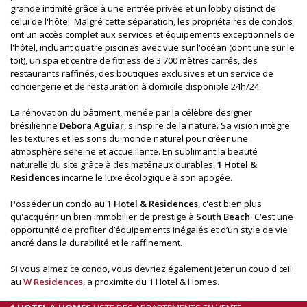
grande intimité grâce à une entrée privée et un lobby distinct de
celui de l'hôtel. Malgré cette séparation, les propriétaires de condos
ont un accès complet aux services et équipements exceptionnels de
l'hôtel, incluant quatre piscines avec vue sur l'océan (dont une sur le
toit), un spa et centre de fitness de 3 700 mètres carrés, des
restaurants raffinés, des boutiques exclusives et un service de
conciergerie et de restauration à domicile disponible 24h/24.
La rénovation du bâtiment, menée par la célèbre designer
brésilienne
Debora Aguiar
, s'inspire de la nature. Sa vision intègre
les textures et les sons du monde naturel pour créer une
atmosphère sereine et accueillante. En sublimant la beauté
naturelle du site grâce à des matériaux durables,
1 Hotel &
Residences
incarne le luxe écologique à son apogée.
Posséder un condo au
1 Hotel & Residences
, c'est bien plus
qu'acquérir un bien immobilier de prestige à
South Beach
. C'est une
opportunité de profiter d’équipements inégalés et d’un style de vie
ancré dans la durabilité et le raffinement.
Si vous aimez ce condo, vous devriez également jeter un coup d'œil
au
W Residences
, a proximite du 1 Hotel & Homes.