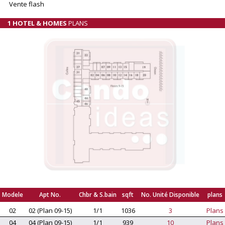
Vente flash
1 HOTEL & HOMES
PLANS
Modele
Apt No.
Chbr & S.bain
sqft
No. Unité Disponible
plans
02
02 (Plan 09-15)
1/1
1036
3
Plans
04
04 (Plan 09-15)
1/1
939
10
Plans