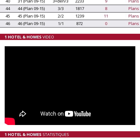
40
31 (Plan 09-15)
3+den/3
2233
9
Plans
44
44 (Plan 09-15)
3/3
1817
8
Plans
45
45 (Plan 09-15)
2/2
1239
11
Plans
46
46 (Plan 09-15)
1/1
872
0
Plans
1 HOTEL & HOMES
VIDEO
1 HOTEL & HOMES
STATISTIQUES