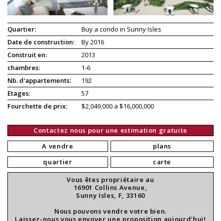
Quartier:
Buy a condo in Sunny Isles
Date de construction:
By 2016
Construit en:
2013
chambres:
1-6
Nb. d'appartements:
192
Etages:
57
Fourchette de prix:
$2,049,000 a $16,000,000
Contactez nous pour une estimation gratuite
A vendre
plans
quartier
carte
Vous êtes propriétaire au
16901 Collins Avenue,
Sunny Isles, F, 33160
Nous pouvons vendre votre bien.
Laissez-nous vous envoyer une proposition aujourd'hui!