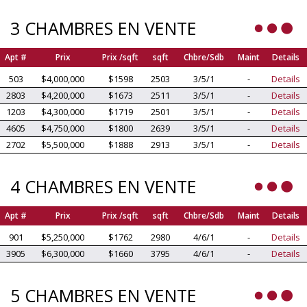
3 CHAMBRES EN VENTE
Apt #
Prix
Prix /sqft
sqft
Chbre/Sdb
Maint
Details
503
$4,000,000
$1598
2503
3/5/1
-
Details
2803
$4,200,000
$1673
2511
3/5/1
-
Details
1203
$4,300,000
$1719
2501
3/5/1
-
Details
4605
$4,750,000
$1800
2639
3/5/1
-
Details
2702
$5,500,000
$1888
2913
3/5/1
-
Details
4 CHAMBRES EN VENTE
Apt #
Prix
Prix /sqft
sqft
Chbre/Sdb
Maint
Details
901
$5,250,000
$1762
2980
4/6/1
-
Details
3905
$6,300,000
$1660
3795
4/6/1
-
Details
5 CHAMBRES EN VENTE