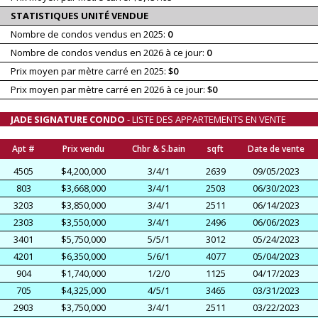
STATISTIQUES UNITÉ VENDUE
Nombre de condos vendus en 2025:
0
Nombre de condos vendus en 2026 à ce jour:
0
Prix moyen par mètre carré en 2025:
$0
Prix moyen par mètre carré en 2026 à ce jour:
$0
JADE SIGNATURE CONDO
- LISTE DES APPARTEMENTS EN VENTE
Apt #
Prix vendu
Chbr & S.bain
sqft
Date de vente
4505
$4,200,000
3/4/1
2639
09/05/2023
803
$3,668,000
3/4/1
2503
06/30/2023
3203
$3,850,000
3/4/1
2511
06/14/2023
2303
$3,550,000
3/4/1
2496
06/06/2023
3401
$5,750,000
5/5/1
3012
05/24/2023
4201
$6,350,000
5/6/1
4077
05/04/2023
904
$1,740,000
1/2/0
1125
04/17/2023
705
$4,325,000
4/5/1
3465
03/31/2023
2903
$3,750,000
3/4/1
2511
03/22/2023