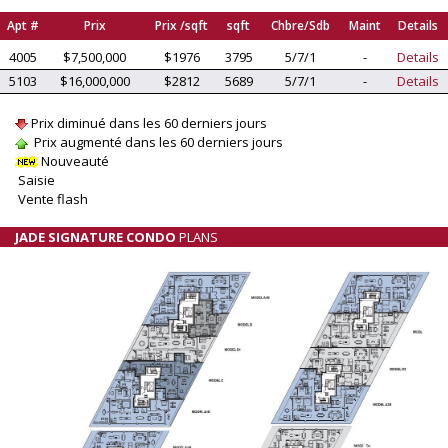
Apt #
Prix
Prix /sqft
sqft
Chbre/Sdb
Maint
Details
4005
$7,500,000
$1976
3795
5/7/1
-
Details
5103
$16,000,000
$2812
5689
5/7/1
-
Details
Prix diminué dans les 60 derniers jours
Prix augmenté dans les 60 derniers jours
Nouveauté
Saisie
Vente flash
JADE SIGNATURE CONDO
PLANS