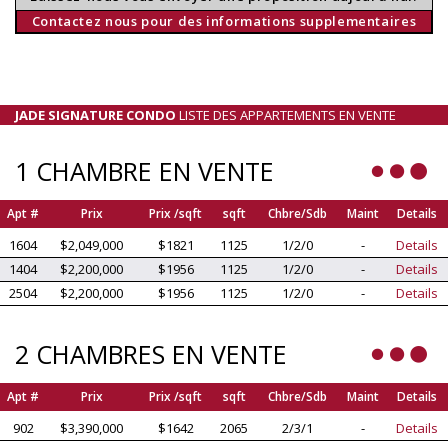
Contactez nous pour des informations supplementaires
JADE SIGNATURE CONDO
LISTE DES APPARTEMENTS EN VENTE
1 CHAMBRE EN VENTE
Apt #
Prix
Prix /sqft
sqft
Chbre/Sdb
Maint
Details
1604
$2,049,000
$1821
1125
1/2/0
-
Details
1404
$2,200,000
$1956
1125
1/2/0
-
Details
2504
$2,200,000
$1956
1125
1/2/0
-
Details
2 CHAMBRES EN VENTE
Apt #
Prix
Prix /sqft
sqft
Chbre/Sdb
Maint
Details
902
$3,390,000
$1642
2065
2/3/1
-
Details