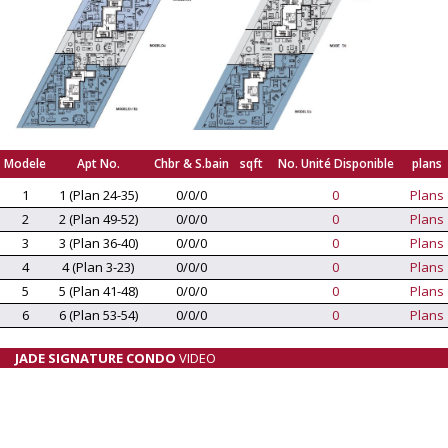
Modele
Apt No.
Chbr & S.bain
sqft
No. Unité Disponible
plans
1
1 (Plan 24-35)
0/0/0
0
Plans
2
2 (Plan 49-52)
0/0/0
0
Plans
3
3 (Plan 36-40)
0/0/0
0
Plans
4
4 (Plan 3-23)
0/0/0
0
Plans
5
5 (Plan 41-48)
0/0/0
0
Plans
6
6 (Plan 53-54)
0/0/0
0
Plans
JADE SIGNATURE CONDO
VIDEO