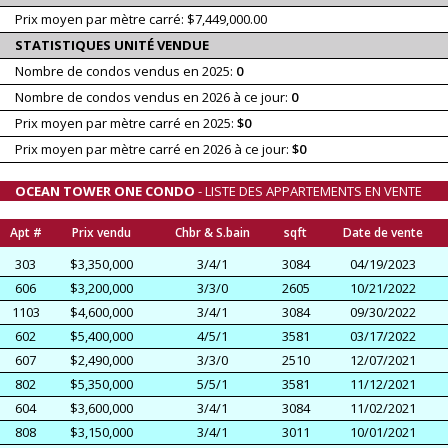
Prix moyen par mètre carré: $7,449,000.00
STATISTIQUES UNITÉ VENDUE
Nombre de condos vendus en 2025:
0
Nombre de condos vendus en 2026 à ce jour:
0
Prix moyen par mètre carré en 2025:
$0
Prix moyen par mètre carré en 2026 à ce jour:
$0
OCEAN TOWER ONE CONDO
- LISTE DES APPARTEMENTS EN VENTE
Apt #
Prix vendu
Chbr & S.bain
sqft
Date de vente
303
$3,350,000
3/4/1
3084
04/19/2023
606
$3,200,000
3/3/0
2605
10/21/2022
1103
$4,600,000
3/4/1
3084
09/30/2022
602
$5,400,000
4/5/1
3581
03/17/2022
607
$2,490,000
3/3/0
2510
12/07/2021
802
$5,350,000
5/5/1
3581
11/12/2021
604
$3,600,000
3/4/1
3084
11/02/2021
808
$3,150,000
3/4/1
3011
10/01/2021