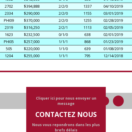
2702
$394,888
2/2/0
1337
04/10/2019
2334
$290,000
2/2/0
1155
03/01/2019
PHI09
$370,000
2/2/0
1255
02/28/2019
2319
$316,250
2/2/1
1113
02/05/2019
1623
$232,500
0/1/0
638
02/01/2019
PHI05
$257,000
1/1/1
868
01/23/2019
505
$220,000
1/1/0
639
01/08/2019
1204
$255,000
1/1/1
795
12/14/2018
Cliquer ici pour nous envoyer un
message
CONTACTEZ NOUS
Nous vous repondrons dans les plus
brefs délais