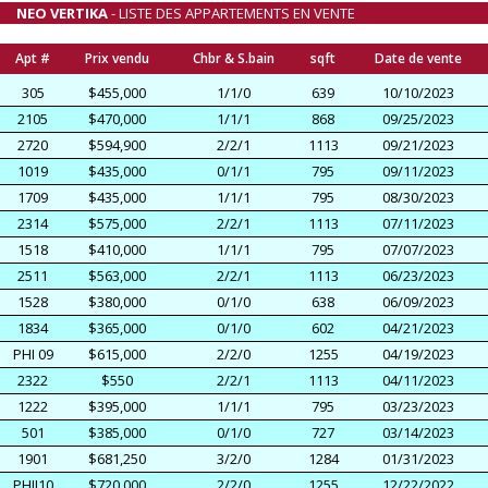
NEO VERTIKA
- LISTE DES APPARTEMENTS EN VENTE
Apt #
Prix vendu
Chbr & S.bain
sqft
Date de vente
305
$455,000
1/1/0
639
10/10/2023
2105
$470,000
1/1/1
868
09/25/2023
2720
$594,900
2/2/1
1113
09/21/2023
1019
$435,000
0/1/1
795
09/11/2023
1709
$435,000
1/1/1
795
08/30/2023
2314
$575,000
2/2/1
1113
07/11/2023
1518
$410,000
1/1/1
795
07/07/2023
2511
$563,000
2/2/1
1113
06/23/2023
1528
$380,000
0/1/0
638
06/09/2023
1834
$365,000
0/1/0
602
04/21/2023
PHI 09
$615,000
2/2/0
1255
04/19/2023
2322
$550
2/2/1
1113
04/11/2023
1222
$395,000
1/1/1
795
03/23/2023
501
$385,000
0/1/0
727
03/14/2023
1901
$681,250
3/2/0
1284
01/31/2023
PHII10
$720,000
2/2/0
1255
12/22/2022