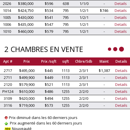
2026
$380,000
$596
638
1/1/0
-
Details
1014
$424,750
$534
795
1/2/1
$746
Details
1005
$430,000
$541
795
1/2/1
-
Details
1006
$435,000
$547
795
1/2/1
-
Details
1010
$460,000
$579
795
1/2/1
-
Details
2 CHAMBRES EN VENTE
Apt #
Prix
Prix /sqft
sqft
Chbre/Sdb
Maint
Details
2717
$495,000
$445
1113
2/3/1
$1,387
Details
2711
$499,900
$449
1113
2/3/1
-
Details
2120
$579,900
$521
1113
2/3/1
-
Details
PH124
$610,000
$486
1255
2/2/0
-
Details
3109
$620,000
$494
1255
2/2/0
-
Details
3116
$719,000
$573
1255
2/2/0
-
Details
Prix diminué dans les 60 derniers jours
Prix augmenté dans les 60 derniers jours
Nouveauté