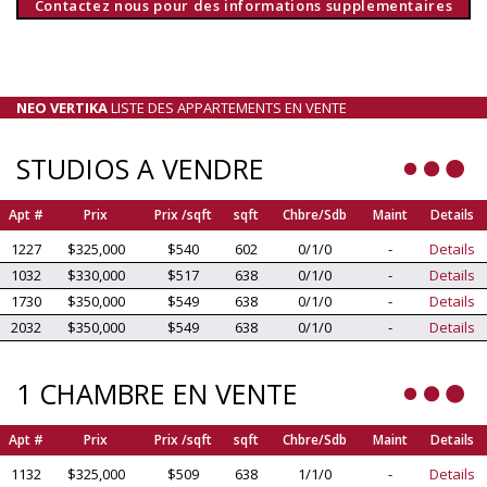
Contactez nous pour des informations supplementaires
NEO VERTIKA
LISTE DES APPARTEMENTS EN VENTE
STUDIOS A VENDRE
Apt #
Prix
Prix /sqft
sqft
Chbre/Sdb
Maint
Details
1227
$325,000
$540
602
0/1/0
-
Details
1032
$330,000
$517
638
0/1/0
-
Details
1730
$350,000
$549
638
0/1/0
-
Details
2032
$350,000
$549
638
0/1/0
-
Details
1 CHAMBRE EN VENTE
Apt #
Prix
Prix /sqft
sqft
Chbre/Sdb
Maint
Details
1132
$325,000
$509
638
1/1/0
-
Details