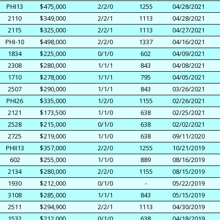
PHI13
$475,000
2/2/0
1255
04/28/2021
2110
$349,000
2/2/1
1113
04/28/2021
2115
$325,000
2/2/1
1113
04/27/2021
PHI-10
$498,000
2/2/0
1337
04/16/2021
1834
$225,000
0/1/0
602
04/09/2021
2308
$280,000
1/1/1
843
04/08/2021
1710
$278,000
1/1/1
795
04/05/2021
2507
$290,000
1/1/1
843
03/26/2021
PHI26
$335,000
1/2/0
1155
02/26/2021
2121
$173,500
1/1/0
638
02/25/2021
2528
$215,000
0/1/0
638
02/02/2021
2725
$219,000
1/1/0
638
09/11/2020
PHII13
$357,000
2/2/0
1255
10/21/2019
602
$255,000
1/1/0
889
08/16/2019
2134
$280,000
2/2/0
1155
08/15/2019
1930
$212,000
0/1/0
-
05/22/2019
3108
$285,000
1/1/1
843
05/15/2019
2511
$294,900
2/2/1
1113
04/30/2019
1532
$212,000
0/1/0
638
04/18/2019