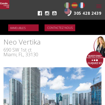
Togg
navi
305 428 2439
CONTACTEZ NOUS
Neo Vertika
690 SW 1st ct
Miami, FL, 33130