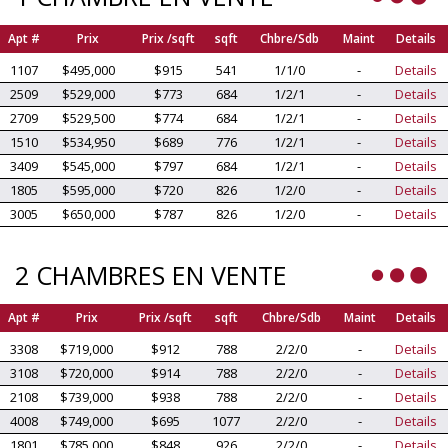
Apt #
Prix
Prix /sqft
sqft
Chbre/Sdb
Maint
Details
1107
$495,000
$915
541
1/1/0
-
Details
2509
$529,000
$773
684
1/2/1
-
Details
2709
$529,500
$774
684
1/2/1
-
Details
1510
$534,950
$689
776
1/2/1
-
Details
3409
$545,000
$797
684
1/2/1
-
Details
1805
$595,000
$720
826
1/2/0
-
Details
3005
$650,000
$787
826
1/2/0
-
Details
2 CHAMBRES EN VENTE
Apt #
Prix
Prix /sqft
sqft
Chbre/Sdb
Maint
Details
3308
$719,000
$912
788
2/2/0
-
Details
3108
$720,000
$914
788
2/2/0
-
Details
2108
$739,000
$938
788
2/2/0
-
Details
4008
$749,000
$695
1077
2/2/0
-
Details
1801
$785,000
$848
926
2/2/0
-
Details