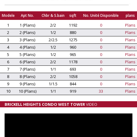
Modele
Apt No.
Chbr & S.bain
sqft
No. Unité Disponible
plans
1
1 (Plans)
2/2
1192
0
Plans
2
2 (Plans)
1/2
880
0
Plans
3
3 (Plans)
2/2.5
1275
0
Plans
4
4 (Plans)
1/2
960
0
Plans
5
5 (Plans)
1/2
965
0
Plans
6
6 (Plans)
2/2
1178
0
Plans
7
7 (Plans)
1/1
693
0
Plans
8
8 (Plans)
2/2
1058
0
Plans
9
9 (Plans)
1/1.5
844
0
Plans
10
10 (Plans)
1/1
919
33
Plans
BRICKELL HEIGHTS CONDO WEST TOWER
VIDEO