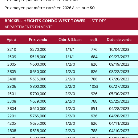
Prix moyen par mètre carré en 2026 à ce jour:
$0
BRICKELL HEIGHTS CONDO WEST TOWER
- LISTE DES
APPARTEMENTS EN VENTE
Apt #
Prix vendu
Chbr & S.bain
sqft
Date de vente
3210
$570,000
1/1/1
776
10/04/2023
1509
$518,000
1/1/1
684
09/27/2023
3005
$600,000
1/2/0
826
09/19/2023
3805
$630,000
1/2/0
826
08/22/2023
3408
$635,000
2/2/0
788
07/20/2023
3306
$800,000
2/2/0
1053
06/27/2023
1501
$700,000
2/2/0
926
05/30/2023
3308
$639,000
2/2/0
788
05/25/2023
3804
$610,000
1/2/0
851
04/28/2023
2201
$765,000
2/2/0
926
04/28/2023
4205
$635,000
1/2/0
826
04/11/2023
1808
$638,000
2/2/0
788
04/10/2023
2606
$799,000
2/2/0
1053
04/03/2023