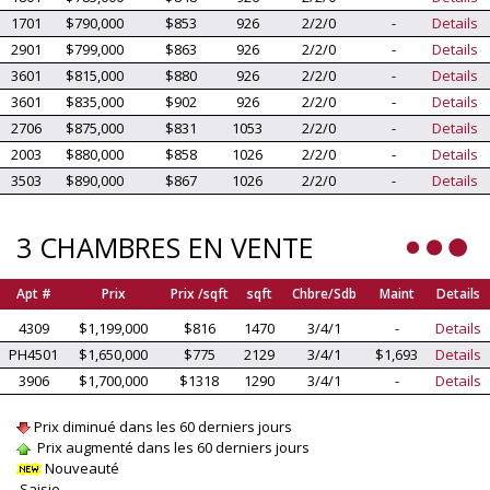
1701
$790,000
$853
926
2/2/0
-
Details
2901
$799,000
$863
926
2/2/0
-
Details
3601
$815,000
$880
926
2/2/0
-
Details
3601
$835,000
$902
926
2/2/0
-
Details
2706
$875,000
$831
1053
2/2/0
-
Details
2003
$880,000
$858
1026
2/2/0
-
Details
3503
$890,000
$867
1026
2/2/0
-
Details
3 CHAMBRES EN VENTE
Apt #
Prix
Prix /sqft
sqft
Chbre/Sdb
Maint
Details
4309
$1,199,000
$816
1470
3/4/1
-
Details
PH4501
$1,650,000
$775
2129
3/4/1
$1,693
Details
3906
$1,700,000
$1318
1290
3/4/1
-
Details
Prix diminué dans les 60 derniers jours
Prix augmenté dans les 60 derniers jours
Nouveauté
Saisie