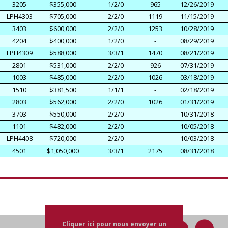
3205
$355,000
1/2/0
965
12/26/2019
LPH4303
$705,000
2/2/0
1119
11/15/2019
3403
$600,000
2/2/0
1253
10/28/2019
4204
$400,000
1/2/0
-
08/29/2019
LPH4309
$588,000
3/3/1
1470
08/21/2019
2801
$531,000
2/2/0
926
07/31/2019
1003
$485,000
2/2/0
1026
03/18/2019
1510
$381,500
1/1/1
-
02/18/2019
2803
$562,000
2/2/0
1026
01/31/2019
3703
$550,000
2/2/0
-
10/31/2018
1101
$482,000
2/2/0
-
10/05/2018
LPH4408
$720,000
2/2/0
-
10/03/2018
4501
$1,050,000
3/3/1
2175
08/31/2018
Cliquer ici pour nous envoyer un