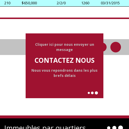
210
$650,000
2/2/0
1260
03/31/2015
Cliquer ici pour nous envoyer un
message
CONTACTEZ NOUS
Nous vous repondrons dans les plus
brefs délais
Immeubles par quartiers