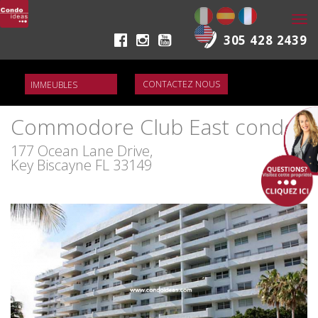
Togg
navi
305 428 2439
CONTACTEZ NOUS
Commodore Club East condo
177 Ocean Lane Drive,
Key Biscayne FL 33149