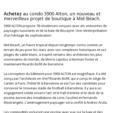
Achetez
au condo 3900 Alton, un nouveau et
merveilleux projet de boutique à Mid-Beach.
3900 ALTON propose 78 résidences conçues avec art, entourées de
paysages luxuriants et de la baie de Biscayne. Une réinterprétation
d'un héritage de sophistication.
Mid-Beach, un havre tropical depuis longtemps connu comme un
terrain de jeu pour les stars avec ses complexes historiques et ses
plages de sable blanc, a inspiré certains des architectes les plus
visionnaires du monde, de Morris Lapidus à Norman Foster et
maintenant Ricardo Bofill de Barcelone.
La conception du bâtiment pour 3900 ALTON est magnifique. Il a été
conçu par l'architecte en chef Ricardo Bofill, qui a conçu le siège de
Cartier à Paris, l'hôtel W à Barcelone et est l'un des candidats pour
concevoir le nouveau stade de football à Barcelone. Il y aura un
engagement solide envers l'art, et le hall d'entrée et le deck de la
piscine auront des installations de Loris Cecchini et Fernando
Mastrangelo. L'aménagement paysager sera confié à Andres Arcila.
Les commodités incluront une piscine avec vue sur la baie et des