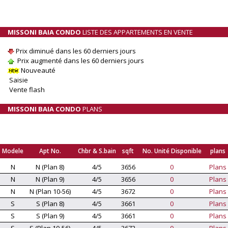
MISSONI BAIA CONDO
LISTE DES APPARTEMENTS EN VENTE
Prix diminué dans les 60 derniers jours
Prix augmenté dans les 60 derniers jours
Nouveauté
Saisie
Vente flash
MISSONI BAIA CONDO
PLANS
Modele
Apt No.
Chbr & S.bain
sqft
No. Unité Disponible
plans
N
N (Plan 8)
4/5
3656
0
Plans
N
N (Plan 9)
4/5
3656
0
Plans
N
N (Plan 10-56)
4/5
3672
0
Plans
S
S (Plan 8)
4/5
3661
0
Plans
S
S (Plan 9)
4/5
3661
0
Plans
S
S (Plan 10-56)
4/5
3672
0
Plans