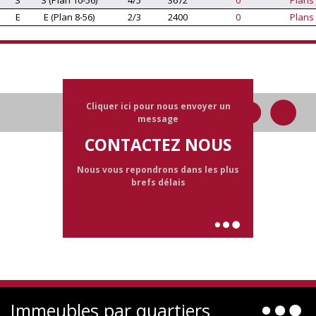
E
E (Plan 8-56)
2/3
2400
0
Plans
Cliquer ici pour nous envoyer un
message
CONTACTEZ NOUS
Nous vous repondrons dans les plus
brefs délais
Immeubles par quartiers