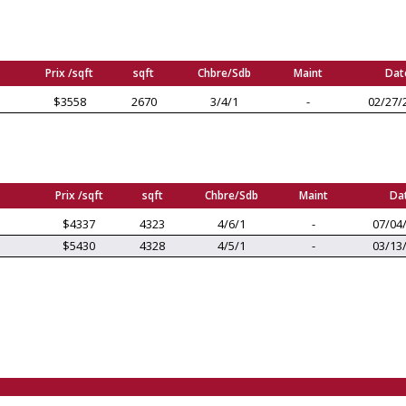
Prix /sqft
sqft
Chbre/Sdb
Maint
Dat
$3558
2670
3/4/1
-
02/27/
Prix /sqft
sqft
Chbre/Sdb
Maint
Da
$4337
4323
4/6/1
-
07/04
$5430
4328
4/5/1
-
03/13