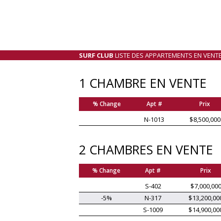
SURF CLUB
LISTE DES APPARTEMENTS EN VENT
1 CHAMBRE EN VENTE
% Change
Apt #
Prix
N-1013
$8,500,000
2 CHAMBRES EN VENTE
% Change
Apt #
Prix
S-402
$7,000,00
-5%
N-317
$13,200,00
S-1009
$14,900,00