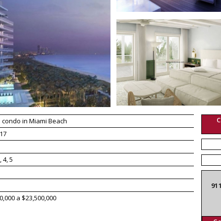
C
 condo in Miami Beach
17
, 4, 5
91
0,000 a $23,500,000