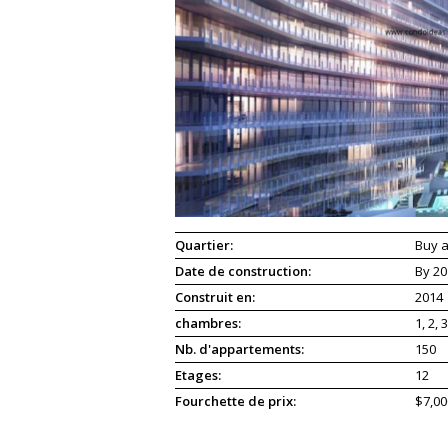
Quartier:
Buy a
Date de construction:
By 20
Construit en:
2014
chambres:
1, 2, 3
Nb. d'appartements:
150
Etages:
12
Fourchette de prix:
$7,00