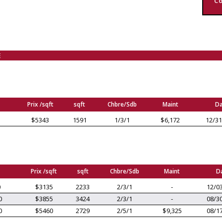
Co
E
Prix /sqft
sqft
Chbre/Sdb
Maint
Da
$5343
1591
1/3/1
$6,172
12/31
Prix /sqft
sqft
Chbre/Sdb
Maint
D
0
$3135
2233
2/3/1
-
12/0
0
$3855
3424
2/3/1
-
08/3
0
$5460
2729
2/5/1
$9,325
08/1