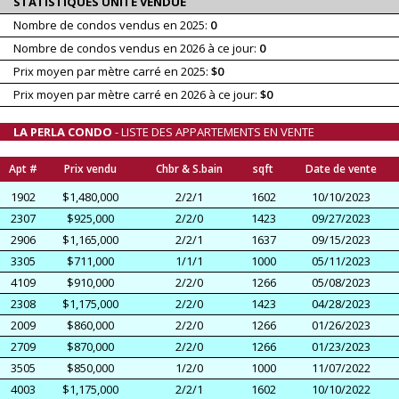
STATISTIQUES UNITÉ VENDUE
Nombre de condos vendus en 2025:
0
Nombre de condos vendus en 2026 à ce jour:
0
Prix moyen par mètre carré en 2025:
$0
Prix moyen par mètre carré en 2026 à ce jour:
$0
LA PERLA CONDO
- LISTE DES APPARTEMENTS EN VENTE
Apt #
Prix vendu
Chbr & S.bain
sqft
Date de vente
1902
$1,480,000
2/2/1
1602
10/10/2023
2307
$925,000
2/2/0
1423
09/27/2023
2906
$1,165,000
2/2/1
1637
09/15/2023
3305
$711,000
1/1/1
1000
05/11/2023
4109
$910,000
2/2/0
1266
05/08/2023
2308
$1,175,000
2/2/0
1423
04/28/2023
2009
$860,000
2/2/0
1266
01/26/2023
2709
$870,000
2/2/0
1266
01/23/2023
3505
$850,000
1/2/0
1000
11/07/2022
4003
$1,175,000
2/2/1
1602
10/10/2022