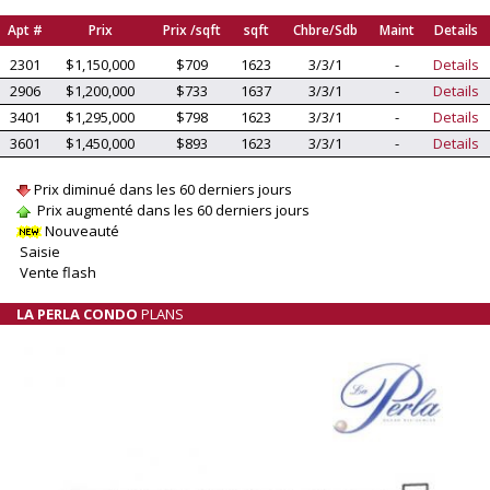
Apt #
Prix
Prix /sqft
sqft
Chbre/Sdb
Maint
Details
2301
$1,150,000
$709
1623
3/3/1
-
Details
2906
$1,200,000
$733
1637
3/3/1
-
Details
3401
$1,295,000
$798
1623
3/3/1
-
Details
3601
$1,450,000
$893
1623
3/3/1
-
Details
Prix diminué dans les 60 derniers jours
Prix augmenté dans les 60 derniers jours
Nouveauté
Saisie
Vente flash
LA PERLA CONDO
PLANS