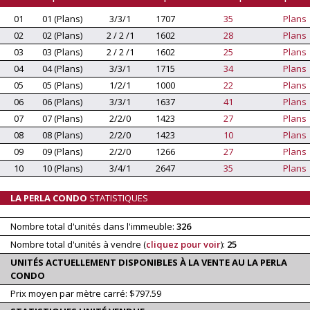
01
01 (Plans)
3/3/1
1707
35
Plans
02
02 (Plans)
2 / 2 /1
1602
28
Plans
03
03 (Plans)
2 / 2 /1
1602
25
Plans
04
04 (Plans)
3/3/1
1715
34
Plans
05
05 (Plans)
1/2/1
1000
22
Plans
06
06 (Plans)
3/3/1
1637
41
Plans
07
07 (Plans)
2/2/0
1423
27
Plans
08
08 (Plans)
2/2/0
1423
10
Plans
09
09 (Plans)
2/2/0
1266
27
Plans
10
10 (Plans)
3/4/1
2647
35
Plans
LA PERLA CONDO
STATISTIQUES
Nombre total d'unités dans l'immeuble:
326
Nombre total d'unités à vendre (
cliquez pour voir
):
25
UNITÉS ACTUELLEMENT DISPONIBLES À LA VENTE AU LA PERLA
CONDO
Prix moyen par mètre carré: $797.59