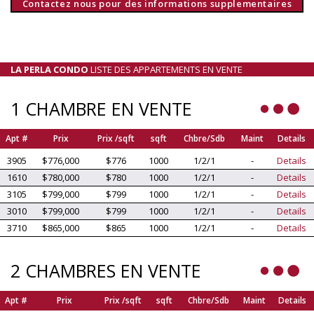
Contactez nous pour des informations supplementaires
LA PERLA CONDO
LISTE DES APPARTEMENTS EN VENTE
1 CHAMBRE EN VENTE
Apt #
Prix
Prix /sqft
sqft
Chbre/Sdb
Maint
Details
3905
$776,000
$776
1000
1/2/1
-
Details
1610
$780,000
$780
1000
1/2/1
-
Details
3105
$799,000
$799
1000
1/2/1
-
Details
3010
$799,000
$799
1000
1/2/1
-
Details
3710
$865,000
$865
1000
1/2/1
-
Details
2 CHAMBRES EN VENTE
Apt #
Prix
Prix /sqft
sqft
Chbre/Sdb
Maint
Details