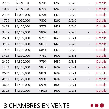
2709
$889,000
$702
1266
2/2/0
-
Details
1809
$979,000
$773
1266
2/2/0
-
Details
2107
$1,000,000
$703
1423
2/2/0
-
Details
1709
$1,020,000
$806
1266
2/2/0
-
Details
2407
$1,100,000
$773
1423
2/2/0
-
Details
3407
$1,149,000
$807
1423
2/2/0
-
Details
2601
$1,165,000
$718
1623
2/3/1
-
Details
3107
$1,189,000
$836
1423
2/2/0
-
Details
1907
$1,200,000
$843
1423
2/2/0
-
Details
3403
$1,250,000
$780
1602
2/3/1
-
Details
2406
$1,300,000
$794
1637
2/3/1
-
Details
1202
$1,360,000
$849
1602
2/3/1
-
Details
2602
$1,395,000
$871
1602
2/3/1
-
Details
4103
$1,575,000
$983
1602
2/3/1
-
Details
3602
$1,590,000
$993
1602
2/3/1
-
Details
2703
$1,639,000
$1023
1602
2/3/1
-
Details
3 CHAMBRES EN VENTE