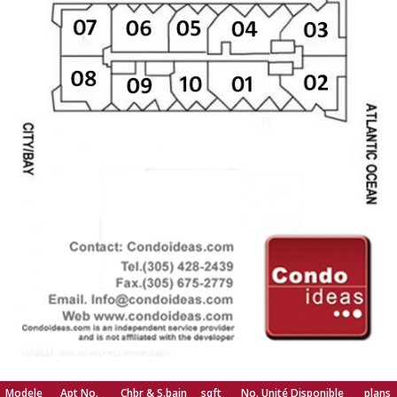
Modele
Apt No.
Chbr & S.bain
sqft
No. Unité Disponible
plans