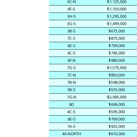
6C-N
$1,125,000
6F-S
$1,150,000
3H-S
$1,295,000
3G-S
$1,499,300
3B-S
$675,000
7C-S
$875,000
6E-S
$799,000
4C-S
$745,000
6F-N
$980,000
7G-S
$1,575,000
7C-N
$850,000
7B-N
$598,000
3B-S
$555,000
7G-N
$2,995,000
6D
$696,000
4C-S
$595,000
6E-S
$769,000
7A-S
$925,000
4A-NORTH
$610,000