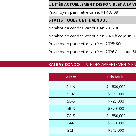
UNITÉS ACTUELLEMENT DISPONIBLES À LA V
Prix moyen par mètre carré: $1,483.08
STATISTIQUES UNITÉ VENDUE
Nombre de condos vendus en 2025:
0
Nombre de condos vendus en 2026 à ce jour:
0
Prix moyen par mètre carré en 2025:
$0
Prix moyen par mètre carré en 2026 à ce jour:
$
KAI BAY CONDO
- LISTE DES APPARTEMENTS E
Apt #
Prix voulu
3H-N
$1,800,000
5CN
$995,000
5E-S
$795,000
5B-N
$870,000
7G-S
$1,850,000
6AN
$800,000
3CN
$945,000