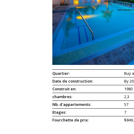
Quartier:
Buy a
Date de construction:
By 20
Construit en:
1980
chambres:
2,3
Nb. d'appartements:
57
Etages:
7
Fourchette de prix:
$849,