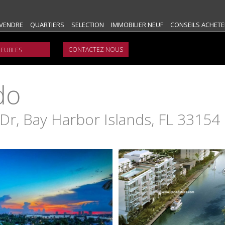
VENDRE
QUARTIERS
SELECTION
IMMOBILIER NEUF
CONSEILS ACHETE
CONTACTEZ NOUS
do
r, Bay Harbor Islands, FL 33154