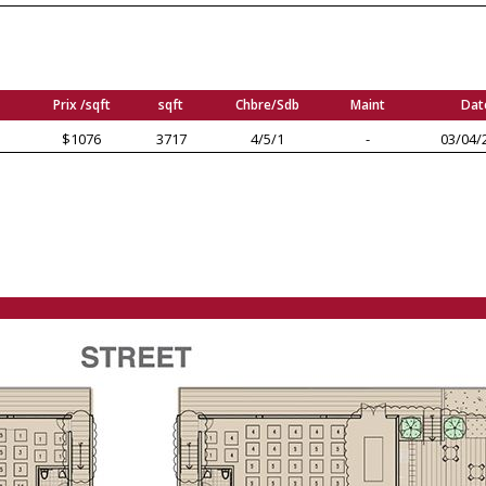
Prix /sqft
sqft
Chbre/Sdb
Maint
Dat
$1076
3717
4/5/1
-
03/04/