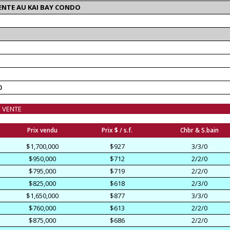
ENTE AU KAI BAY CONDO
0
N VENTE
Prix vendu
Prix $ / s.f.
Chbr & S.bain
$1,700,000
$927
3/3/0
$950,000
$712
2/2/0
$795,000
$719
2/2/0
$825,000
$618
2/3/0
$1,650,000
$877
3/3/0
$760,000
$613
2/2/0
$875,000
$686
2/2/0