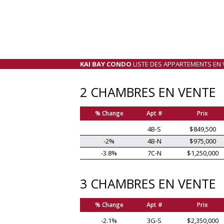
KAI BAY CONDO
LISTE DES APPARTEMENTS EN 
2 CHAMBRES EN VENTE
% Change
Apt #
Prix
4B-S
$849,500
-2%
4B-N
$975,000
-3.8%
7C-N
$1,250,000
3 CHAMBRES EN VENTE
% Change
Apt #
Prix
-2.1%
3G-S
$2,350,000