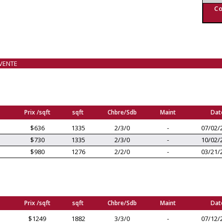
Co
VENTE
Prix /sqft
sqft
Chbre/Sdb
Maint
Dat
$636
1335
2/3/0
-
07/02/
$730
1335
2/3/0
-
10/02/
$980
1276
2/2/0
-
03/21/
Prix /sqft
sqft
Chbre/Sdb
Maint
Dat
$1249
1882
3/3/0
-
07/12/