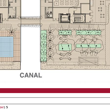
oir
):
5