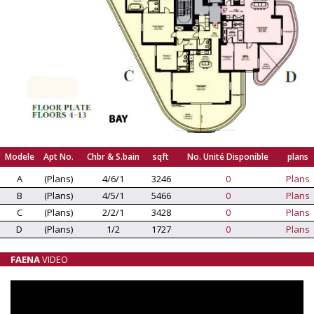
Modele
Apt No.
Chbr & S.bain
sqft
No. Unité Disponible
plans
A
(Plans)
4/6/1
3246
0
Plans
B
(Plans)
4/5/1
5466
0
Plans
C
(Plans)
2/2/1
3428
0
Plans
D
(Plans)
1/2
1727
0
Plans
FAENA
VIDEO