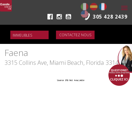
Togg
navi
305 428 2439
CONTACTEZ NOUS
Faena
3315 Collins Ave, Miami Beach, Florida 33140