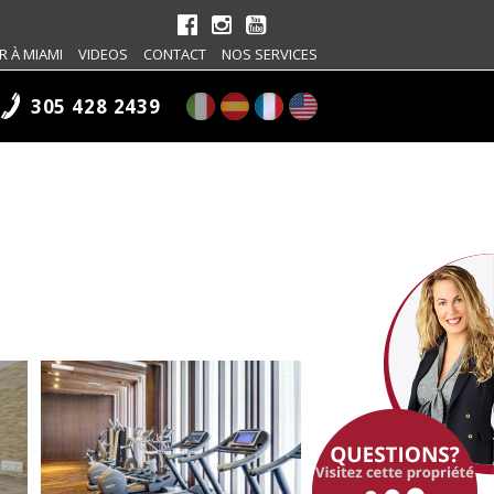
R À MIAMI
VIDEOS
CONTACT
NOS SERVICES
305 428 2439