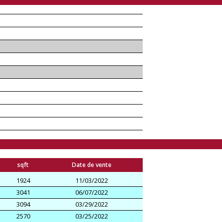
sqft
Date de vente
1924
11/03/2022
3041
06/07/2022
3094
03/29/2022
2570
03/25/2022