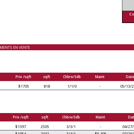
Co
EMENTS EN VENTE
Prix /sqft
sqft
Chbre/Sdb
Maint
Dat
$1705
818
1/1/0
-
05/13/
Prix /sqft
sqft
Chbre/Sdb
Maint
Da
$1397
2505
3/3/1
-
04/27
$1954
2042
3/4/1
$5,405
07/26