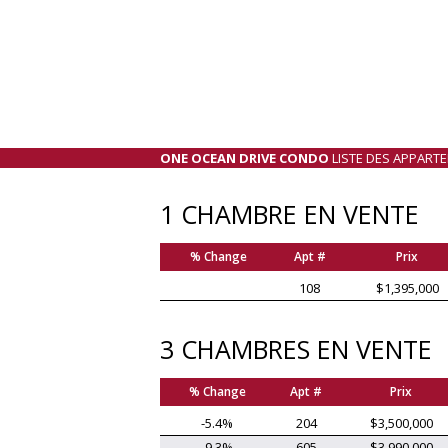
ONE OCEAN DRIVE CONDO
LISTE DES APPART
1 CHAMBRE EN VENTE
% Change
Apt #
Prix
108
$1,395,000
3 CHAMBRES EN VENTE
% Change
Apt #
Prix
-5.4%
204
$3,500,000
-9.3%
605
$3,990,000