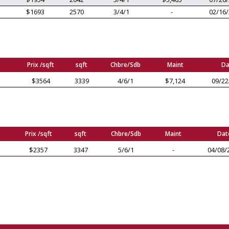
$1693
2570
3/4/1
-
02/16
Prix /sqft
sqft
Chbre/Sdb
Maint
Da
$3564
3339
4/6/1
$7,124
09/22
Prix /sqft
sqft
Chbre/Sdb
Maint
Dat
$2357
3347
5/6/1
-
04/08/