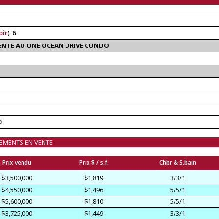
oir
):
6
VENTE AU ONE OCEAN DRIVE CONDO
0
TEMENTS EN VENTE
Prix vendu
Prix $ / s.f.
Chbr & S.bain
$3,500,000
$1,819
3/3/1
$4,550,000
$1,496
5/5/1
$5,600,000
$1,810
5/5/1
$3,725,000
$1,449
3/3/1