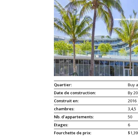
Quartier:
Buy a
Date de construction:
By 20
Construit en:
2016
chambres:
3,4,5
Nb. d'appartements:
50
Etages:
6
Fourchette de prix:
$1,39