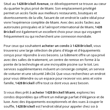
Situé au
1428 Brickell Avenue
, ce développement se trouve au cœur
du quartier le plus prisé de Miami. Son emplacement privilégié
permet un accès facile aux meilleurs restaurants, boutiques et
divertissements de la ville, faisant de cet endroit le cadre idéal pour
vivre l'expérience complète de Miami. Avec des accès faciles aux
autoroutes principales et à l'aéroport international de Miami,
1428
Brickell
est également un excellent choix pour ceux qui voyagent
fréquemment ou qui recherchent une connexion mondiale.
Pour ceux qui souhaitent
acheter un condo
à
1428 Brickell
, vous
trouverez une large sélection de plans d'étage et d'équipements
conçus pour répondre à vos besoins. Le bâtiment offre un spa privé
avec des salles de traitement, un centre de remise en forme à la
pointe de la technologie et une incroyable piscine sur le toit. Les
services supplémentaires incluent un concierge complet, un service
de voiturier et une sécurité 24h/24. Que vous recherchiez un endroit
pour vous détendre ou un espace pour recevoir vos amis et votre
famille,
1428 Brickell
offre tout ce dont vous avez besoin.
Si vous êtes prêt à
acheter 1428 Brickell Miami
, explorez les
condos disponibles qui offrent un mélange parfait d'élégance et de
luxe. Avec des équipements exceptionnels et des vues à couper le
souffle,
1428 Brickell
est l'endroit idéal pour appeler chez soi à