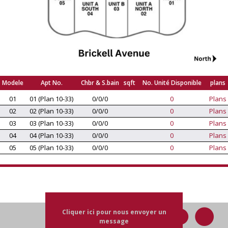
Modele
Apt No.
Chbr & S.bain
sqft
No. Unité Disponible
plans
01
01 (Plan 10-33)
0/0/0
0
Plans
02
02 (Plan 10-33)
0/0/0
0
Plans
03
03 (Plan 10-33)
0/0/0
0
Plans
04
04 (Plan 10-33)
0/0/0
0
Plans
05
05 (Plan 10-33)
0/0/0
0
Plans
Cliquer ici pour nous envoyer un
message