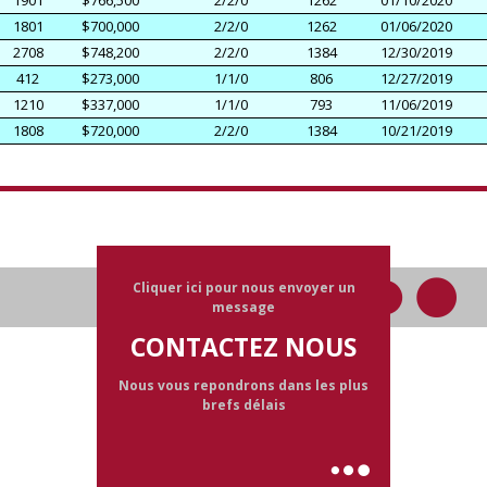
1901
$766,500
2/2/0
1262
01/10/2020
1801
$700,000
2/2/0
1262
01/06/2020
2708
$748,200
2/2/0
1384
12/30/2019
412
$273,000
1/1/0
806
12/27/2019
1210
$337,000
1/1/0
793
11/06/2019
1808
$720,000
2/2/0
1384
10/21/2019
Cliquer ici pour nous envoyer un
message
CONTACTEZ NOUS
Nous vous repondrons dans les plus
brefs délais