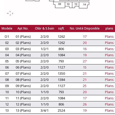
Modele
Apt No.
Chbr & S.bain
sqft
No. Unité Disponible
plans
O1
01 (Plans)
2/2/0
1262
17
Plans
02
02 (Plans)
2/2/0
1262
20
Plans
03
03 (Plans)
1/2/1
806
16
Plans
04
04 (Plans)
2/2/0
1084
19
Plans
05
05 (Plans)
2/2/0
793
27
Plans
06
06 (Plans)
2/2/0
1127
15
Plans
07
07 (Plans)
2/2/0
1350
21
Plans
08
08 (Plans)
2/2/0
1384
21
Plans
09
09 (Plans)
2/2/0
1127
25
Plans
10
10 (Plans)
1/1/0
793
20
Plans
11
11 (Plans)
2/2/0
1084
17
Plans
12
12 (Plans)
1/1/0
806
26
Plans
13
13 (Plans)
3/4/1
2524
19
Plans