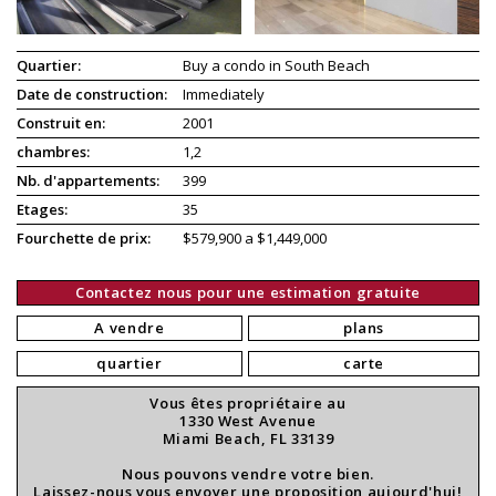
Quartier:
Buy a condo in South Beach
Date de construction:
Immediately
Construit en:
2001
chambres:
1,2
Nb. d'appartements:
399
Etages:
35
Fourchette de prix:
$579,900 a $1,449,000
Contactez nous pour une estimation gratuite
A vendre
plans
quartier
carte
Vous êtes propriétaire au
1330 West Avenue
Miami Beach, FL 33139
Nous pouvons vendre votre bien.
Laissez-nous vous envoyer une proposition aujourd'hui!