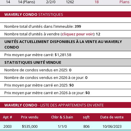
14
14 (Plans)
2/2/0
1262
18
Plans
WAVERLY CONDO
STATISTIQUES
Nombre total d'unités dans l'immeuble:
399
Nombre total d'unités à vendre (
cliquez pour voir
):
12
UNITÉS ACTUELLEMENT DISPONIBLES À LA VENTE AU WAVERLY
CONDO
Prix moyen par mètre carré: $1,281.58
STATISTIQUES UNITÉ VENDUE
Nombre de condos vendus en 2025:
0
Nombre de condos vendus en 2026 à ce jour:
0
Prix moyen par mètre carré en 2025:
$0
Prix moyen par mètre carré en 2026 à ce jour:
$0
WAVERLY CONDO
- LISTE DES APPARTEMENTS EN VENTE
Apt #
Prix vendu
Chbr & S.bain
sqft
Date de vente
2003
$535,000
1/1/0
806
10/06/2023