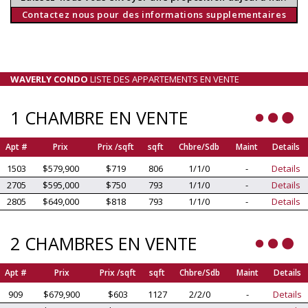
Contactez nous pour des informations supplementaires
WAVERLY CONDO
LISTE DES APPARTEMENTS EN VENTE
1 CHAMBRE EN VENTE
Apt #
Prix
Prix /sqft
sqft
Chbre/Sdb
Maint
Details
1503
$579,900
$719
806
1/1/0
-
Details
2705
$595,000
$750
793
1/1/0
-
Details
2805
$649,000
$818
793
1/1/0
-
Details
2 CHAMBRES EN VENTE
Apt #
Prix
Prix /sqft
sqft
Chbre/Sdb
Maint
Details
909
$679,900
$603
1127
2/2/0
-
Details