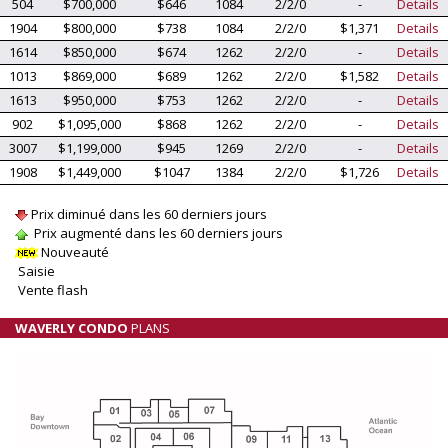
504
$700,000
$646
1084
2/2/0
-
Details
1904
$800,000
$738
1084
2/2/0
$1,371
Details
1614
$850,000
$674
1262
2/2/0
-
Details
1013
$869,000
$689
1262
2/2/0
$1,582
Details
1613
$950,000
$753
1262
2/2/0
-
Details
902
$1,095,000
$868
1262
2/2/0
-
Details
3007
$1,199,000
$945
1269
2/2/0
-
Details
1908
$1,449,000
$1047
1384
2/2/0
$1,726
Details
Prix diminué dans les 60 derniers jours
Prix augmenté dans les 60 derniers jours
Nouveauté
Saisie
Vente flash
WAVERLY CONDO
PLANS