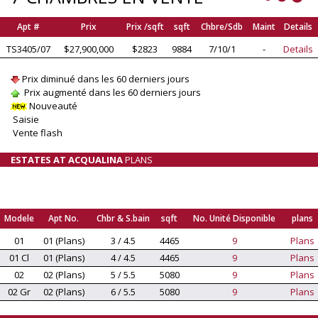
Apt #
Prix
Prix /sqft
sqft
Chbre/Sdb
Maint
Details
TS3405/07
$27,900,000
$2823
9884
7/10/1
-
Details
Prix diminué dans les 60 derniers jours
Prix augmenté dans les 60 derniers jours
Nouveauté
Saisie
Vente flash
ESTATES AT ACQUALINA
PLANS
Modele
Apt No.
Chbr & S.bain
sqft
No. Unité Disponible
plans
01
01 (Plans)
3 / 4.5
4465
9
Plans
01 Cl
01 (Plans)
4 / 4.5
4465
9
Plans
02
02 (Plans)
5 / 5.5
5080
9
Plans
02 Gr
02 (Plans)
6 / 5.5
5080
9
Plans