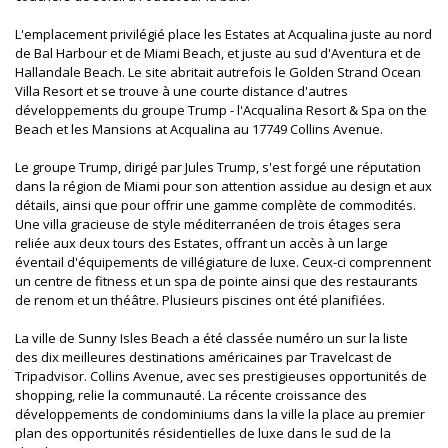
L'emplacement privilégié place les Estates at Acqualina juste au nord
de Bal Harbour et de Miami Beach, et juste au sud d'Aventura et de
Hallandale Beach. Le site abritait autrefois le Golden Strand Ocean
Villa Resort et se trouve à une courte distance d'autres
développements du groupe Trump - l'Acqualina Resort & Spa on the
Beach et les Mansions at Acqualina au 17749 Collins Avenue.
Le groupe Trump, dirigé par Jules Trump, s'est forgé une réputation
dans la région de Miami pour son attention assidue au design et aux
détails, ainsi que pour offrir une gamme complète de commodités.
Une villa gracieuse de style méditerranéen de trois étages sera
reliée aux deux tours des Estates, offrant un accès à un large
éventail d'équipements de villégiature de luxe. Ceux-ci comprennent
un centre de fitness et un spa de pointe ainsi que des restaurants
de renom et un théâtre. Plusieurs piscines ont été planifiées.
La ville de Sunny Isles Beach a été classée numéro un sur la liste
des dix meilleures destinations américaines par Travelcast de
Tripadvisor. Collins Avenue, avec ses prestigieuses opportunités de
shopping, relie la communauté. La récente croissance des
développements de condominiums dans la ville la place au premier
plan des opportunités résidentielles de luxe dans le sud de la