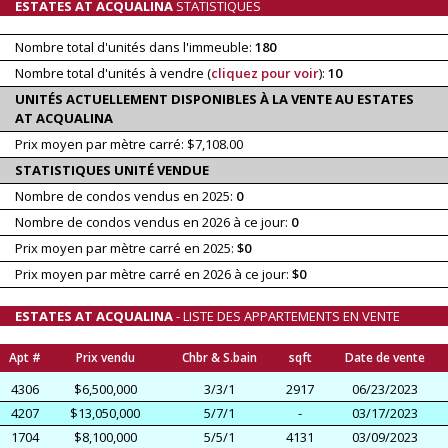
ESTATES AT ACQUALINA
STATISTIQUES
Nombre total d'unités dans l'immeuble:
180
Nombre total d'unités à vendre (
cliquez pour voir
):
10
UNITÉS ACTUELLEMENT DISPONIBLES À LA VENTE AU ESTATES
AT ACQUALINA
Prix moyen par mètre carré: $7,108.00
STATISTIQUES UNITÉ VENDUE
Nombre de condos vendus en 2025:
0
Nombre de condos vendus en 2026 à ce jour:
0
Prix moyen par mètre carré en 2025:
$0
Prix moyen par mètre carré en 2026 à ce jour:
$0
ESTATES AT ACQUALINA
- LISTE DES APPARTEMENTS EN VENTE
Apt #
Prix vendu
Chbr & S.bain
sqft
Date de vente
4306
$6,500,000
3/3/1
2917
06/23/2023
4207
$13,050,000
5/7/1
-
03/17/2023
1704
$8,100,000
5/5/1
4131
03/09/2023