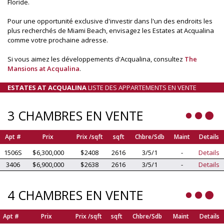
Floride.
Pour une opportunité exclusive d'investir dans l'un des endroits les
plus recherchés de Miami Beach, envisagez les Estates at Acqualina
comme votre prochaine adresse.
Si vous aimez les développements d'Acqualina, consultez
The
Mansions at Acqualina
.
ESTATES AT ACQUALINA
LISTE DES APPARTEMENTS EN VENTE
3 CHAMBRES EN VENTE
Apt #
Prix
Prix /sqft
sqft
Chbre/Sdb
Maint
Details
1506S
$6,300,000
$2408
2616
3/5/1
-
Details
3406
$6,900,000
$2638
2616
3/5/1
-
Details
4 CHAMBRES EN VENTE
Apt #
Prix
Prix /sqft
sqft
Chbre/Sdb
Maint
Details