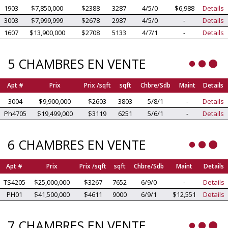
1903
$7,850,000
$2388
3287
4/5/0
$6,988
Details
3003
$7,999,999
$2678
2987
4/5/0
-
Details
1607
$13,900,000
$2708
5133
4/7/1
-
Details
5 CHAMBRES EN VENTE
Apt #
Prix
Prix /sqft
sqft
Chbre/Sdb
Maint
Details
3004
$9,900,000
$2603
3803
5/8/1
-
Details
Ph4705
$19,499,000
$3119
6251
5/6/1
-
Details
6 CHAMBRES EN VENTE
Apt #
Prix
Prix /sqft
sqft
Chbre/Sdb
Maint
Details
TS4205
$25,000,000
$3267
7652
6/9/0
-
Details
PH01
$41,500,000
$4611
9000
6/9/1
$12,551
Details
7 CHAMBRES EN VENTE