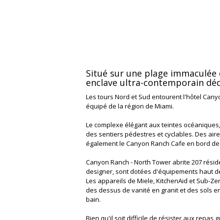
Situé sur une plage immaculée 
enclave ultra-contemporain dédi
Les tours Nord et Sud entourent l'hôtel Can
équipé de la région de Miami.
Le complexe élégant aux teintes océaniques, c
des sentiers pédestres et cyclables. Des ai
également le Canyon Ranch Cafe en bord de mer
Canyon Ranch - North Tower abrite 207 résid
designer, sont dotées d'équipements haut d
Les appareils de Miele, KitchenAid et Sub-Z
des dessus de vanité en granit et des sols 
bain.
Bien qu'il soit difficile de résister aux r