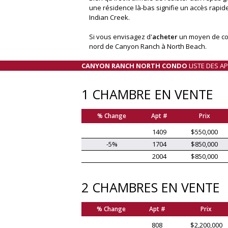
une résidence là-bas signifie un accès rapid
Indian Creek.
Si vous envisagez d'
acheter
un moyen de com
nord de Canyon Ranch à North Beach.
CANYON RANCH NORTH CONDO
LISTE DES A
1 CHAMBRE EN VENTE
% Change
Apt #
Prix
1409
$550,000
-5%
1704
$850,000
2004
$850,000
2 CHAMBRES EN VENTE
% Change
Apt #
Prix
808
$2,200,000