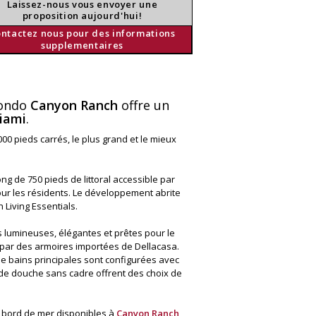
Laissez-nous vous envoyer une
proposition aujourd'hui!
ntactez nous pour des informations
supplementaires
condo
Canyon Ranch
offre un
iami
.
0 pieds carrés, le plus grand et le mieux
g de 750 pieds de littoral accessible par
our les résidents. Le développement abrite
 Living Essentials.
 lumineuses, élégantes et prêtes pour le
par des armoires importées de Dellacasa.
e bains principales sont configurées avec
de douche sans cadre offrent des choix de
n bord de mer disponibles à
Canyon Ranch
,