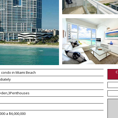
C
 condo in Miami Beach
diately
2+den,3Penthouses
000 a $6,000,000