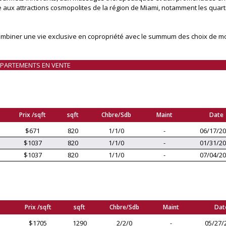
e aux attractions cosmopolites de la région de Miami, notamment les quart
biner une vie exclusive en copropriété avec le summum des choix de mode 
PPARTEMENTS EN VENTE
Prix /sqft
sqft
Chbre/Sdb
Maint
Date
$671
820
1/1/0
-
06/17/2
$1037
820
1/1/0
-
01/31/2
$1037
820
1/1/0
-
07/04/2
Prix /sqft
sqft
Chbre/Sdb
Maint
Dat
$1705
1290
2/2/0
-
05/27/