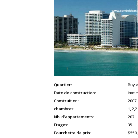
Quartier:
Buy a
Date de construction:
Imme
Construit en:
2007
chambres:
1, 2,
Nb. d'appartements:
207
Etages:
35
Fourchette de prix:
$550,