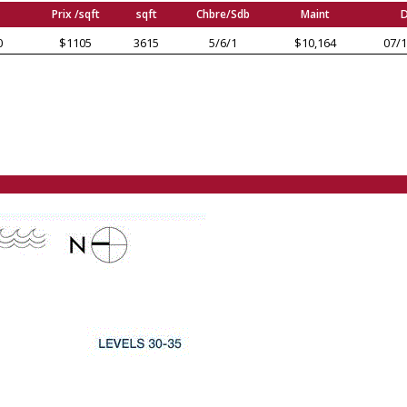
Prix /sqft
sqft
Chbre/Sdb
Maint
D
0
$1105
3615
5/6/1
$10,164
07/1