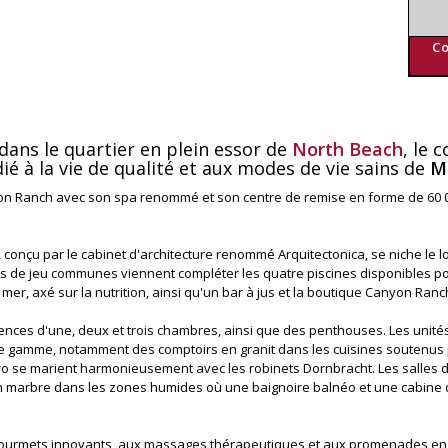
Co
dans le quartier en plein essor de
North Beach
, le 
é à la vie de qualité et aux modes de vie sains de
M
yon Ranch avec son spa renommé et son centre de remise en forme de 60 00
onçu par le cabinet d'architecture renommé Arquitectonica, se niche le lon
res de jeu communes viennent compléter les quatre piscines disponibles p
, axé sur la nutrition, ainsi qu'un bar à jus et la boutique Canyon Ranch
ences d'une, deux et trois chambres, ainsi que des penthouses. Les unités
e gamme, notamment des comptoirs en granit dans les cuisines soutenus 
ero se marient harmonieusement avec les robinets Dornbracht. Les salles d
en marbre dans les zones humides où une baignoire balnéo et une cabine 
epas gourmets innovants, aux massages thérapeutiques et aux promenades e