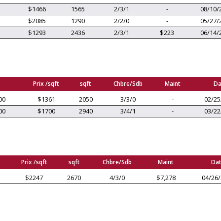
$1466
1565
2/3/1
-
08/10/
$2085
1290
2/2/0
-
05/27/
$1293
2436
2/3/1
$223
06/14/
Prix /sqft
sqft
Chbre/Sdb
Maint
Da
00
$1361
2050
3/3/0
-
02/25
00
$1700
2940
3/4/1
-
03/22
Prix /sqft
sqft
Chbre/Sdb
Maint
Da
$2247
2670
4/3/0
$7,278
04/26