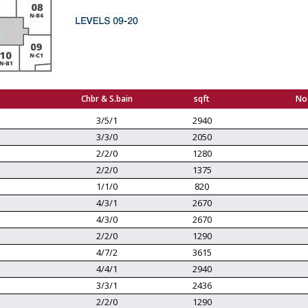
Chbr & S.bain
sqft
No.
3/5/1
2940
3/3/0
2050
2/2/0
1280
2/2/0
1375
1/1/0
820
4/3/1
2670
4/3/0
2670
2/2/0
1290
4/7/2
3615
4/4/1
2940
3/3/1
2436
2/2/0
1290