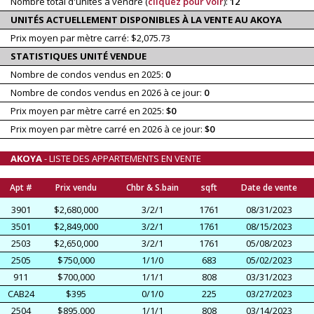
Nombre total d'unités à vendre (
cliquez pour voir
):
12
UNITÉS ACTUELLEMENT DISPONIBLES À LA VENTE AU AKOYA
Prix moyen par mètre carré: $2,075.73
STATISTIQUES UNITÉ VENDUE
Nombre de condos vendus en 2025:
0
Nombre de condos vendus en 2026 à ce jour:
0
Prix moyen par mètre carré en 2025:
$0
Prix moyen par mètre carré en 2026 à ce jour:
$0
AKOYA
- LISTE DES APPARTEMENTS EN VENTE
Apt #
Prix vendu
Chbr & S.bain
sqft
Date de vente
3901
$2,680,000
3/2/1
1761
08/31/2023
3501
$2,849,000
3/2/1
1761
08/15/2023
2503
$2,650,000
3/2/1
1761
05/08/2023
2505
$750,000
1/1/0
683
05/02/2023
911
$700,000
1/1/1
808
03/31/2023
CAB24
$395
0/1/0
225
03/27/2023
2504
$895,000
1/1/1
808
03/14/2023