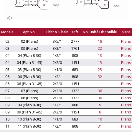
Modele
Apt No.
Chbr & S.bain
sqft
No. Unité Disponible
plans
02
02 (Plans)
3/5/1
2777
18
Plans
03
03 (Plans)
3/3/1
1761
22
Plans
04
04 (Plan 8-30)
1/2/1
808
13
Plans
04
04 (Plan 31-45)
2/2/0
1151
15
Plans
05
05 (Plan 8-30)
1/1/0
683
25
Plans
06
06 (Plan 8-30)
1/2/1
808
32
Plans
06
06 (Plan 31-45)
2/2/0
1151
11
Plans
07
07 (Plans)
2/2/0
1322
36
Plans
08
08 (Plans)
2/2/0
1322
30
Plans
09
09 (Plan 8-30)
1/2/1
808
9
Plans
09
09 (Plan 31-45)
2/2/0
1151
8
Plans
10
10 (Plan 8-30)
1/1/0
683
10
Plans
11
11 (Plan 8-30)
1/2/1
808
31
Plans