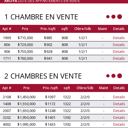
AKOYA
LISTE DES APPARTEMENTS EN VENTE
1 CHAMBRE EN VENTE
Apt #
Prix
Prix /sqft
sqft
Chbre/Sdb
Maint
Details
1909
$715,000
$885
808
1/2/1
-
Details
806
$729,000
$902
808
1/2/1
-
Details
906
$750,000
$928
808
1/2/1
-
Details
1711
$760,000
$941
808
1/2/1
-
Details
2 CHAMBRES EN VENTE
Apt #
Prix
Prix /sqft
sqft
Chbre/Sdb
Maint
Details
2108
$1,450,000
$1097
1322
2/2/0
-
Details
1408
$1,550,000
$1172
1322
2/2/0
-
Details
2007
$1,650,000
$1248
1322
2/2/0
-
Details
3202
$1,950,000
$1401
1392
2/2/0
-
Details
4002
$1,995,000
$1433
1392
2/2/0
-
Details