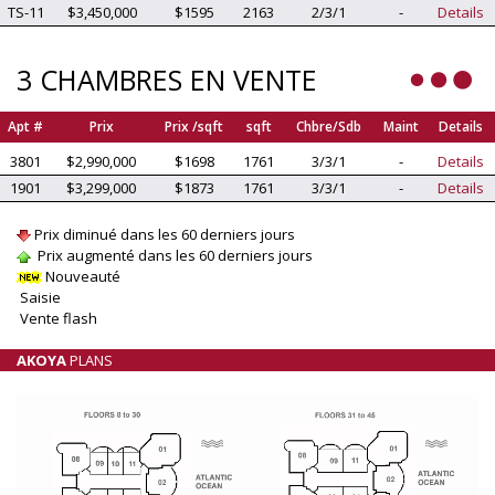
TS-11
$3,450,000
$1595
2163
2/3/1
-
Details
3 CHAMBRES EN VENTE
Apt #
Prix
Prix /sqft
sqft
Chbre/Sdb
Maint
Details
3801
$2,990,000
$1698
1761
3/3/1
-
Details
1901
$3,299,000
$1873
1761
3/3/1
-
Details
Prix diminué dans les 60 derniers jours
Prix augmenté dans les 60 derniers jours
Nouveauté
Saisie
Vente flash
AKOYA
PLANS