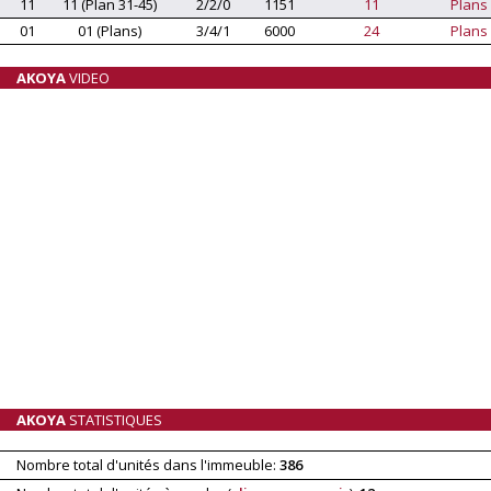
11
11 (Plan 31-45)
2/2/0
1151
11
Plans
01
01 (Plans)
3/4/1
6000
24
Plans
AKOYA
VIDEO
AKOYA
STATISTIQUES
Nombre total d'unités dans l'immeuble:
386