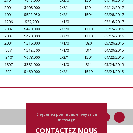
2101
$645,000
2/2/0
1594
04/19/2017
2001
$608,000
2/2/1
1594
04/12/2017
1001
$523,950
2/2/1
1594
02/28/2017
1206
$22,200
1/1/0
-
02/16/2017
2002
$420,000
2/2/0
1110
08/15/2016
2002
$420,000
2/2/0
1110
08/15/2016
2004
$316,000
1/1/0
820
05/29/2015
807
$312,500
1/1/0
811
04/29/2015
TS101
$678,000
2/2/1
1594
04/22/2015
1807
$385,000
1/1/0
811
03/24/2015
802
$460,000
2/2/1
1519
02/24/2015
Cliquer ici pour nous envoyer un
message
CONTACTEZ NOUS