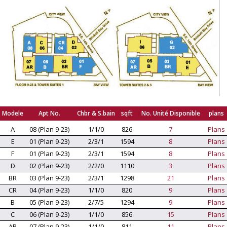
Modele
Apt No.
Chbr & S.bain
sqft
No. Unité Disponible
plans
A
08 (Plan 9-23)
1/1/0
826
7
Plans
E
01 (Plan 9-23)
2/3/1
1594
8
Plans
F
01 (Plan 9-23)
2/3/1
1594
8
Plans
D
02 (Plan 9-23)
2/2/0
1110
3
Plans
BR
03 (Plan 9-23)
2/3/1
1298
21
Plans
CR
04 (Plan 9-23)
1/1/0
820
9
Plans
B
05 (Plan 9-23)
2/7/5
1294
9
Plans
C
06 (Plan 9-23)
1/1/0
856
15
Plans
AR
07 (Plan 9-23)
1/1/0
811
11
Plans