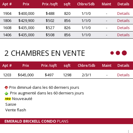
Apt #
Prix
Prix /sqft
sqft
Chbre/Sdb
Maint
Details
1904
$400,000
$488
820
1/1/0
-
Details
1806
$429,900
$502
856
1/1/0
-
Details
1608
$435,000
$527
826
1/1/0
-
Details
1406
$435,000
$508
856
1/1/0
-
Details
2 CHAMBRES EN VENTE
Apt #
Prix
Prix /sqft
sqft
Chbre/Sdb
Maint
Details
1203
$645,000
$497
1298
2/3/1
-
Details
Prix diminué dans les 60 derniers jours
Prix augmenté dans les 60 derniers jours
Nouveauté
Saisie
Vente flash
EMERALD BRICKELL CONDO
PLANS