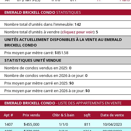
EMERALD BRICKELL CONDO
STATISTIQUES
Nombre total d'unités dans l'immeuble:
142
Nombre total d'unités à vendre (
cliquez pour voir
):
5
UNITÉS ACTUELLEMENT DISPONIBLES À LA VENTE AU EMERALD
BRICKELL CONDO
Prix moyen par mètre carré: $851.58
STATISTIQUES UNITÉ VENDUE
Nombre de condos vendus en 2025:
0
Nombre de condos vendus en 2026 à ce jour:
0
Prix moyen par mètre carré en 2025:
$0
Prix moyen par mètre carré en 2026 à ce jour:
$0
EMERALD BRICKELL CONDO
- LISTE DES APPARTEMENTS EN VENTE
Apt #
Prix vendu
Chbr & S.bain
sqft
Date de vente
1407
$455,000
1/1/0
811
10/04/2023