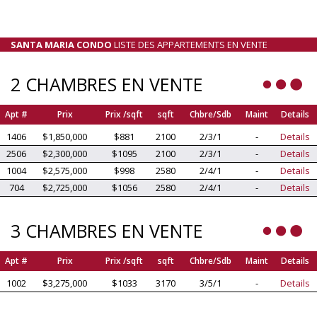
SANTA MARIA CONDO
LISTE DES APPARTEMENTS EN VENTE
2 CHAMBRES EN VENTE
Apt #
Prix
Prix /sqft
sqft
Chbre/Sdb
Maint
Details
1406
$1,850,000
$881
2100
2/3/1
-
Details
2506
$2,300,000
$1095
2100
2/3/1
-
Details
1004
$2,575,000
$998
2580
2/4/1
-
Details
704
$2,725,000
$1056
2580
2/4/1
-
Details
3 CHAMBRES EN VENTE
Apt #
Prix
Prix /sqft
sqft
Chbre/Sdb
Maint
Details
1002
$3,275,000
$1033
3170
3/5/1
-
Details