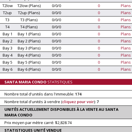
T2low
T2low (Plans)
0/0/0
0
Plans
T2up
T2up (Plans)
0/0/0
0
Plans
T3
T3 (Plans)
0/0/0
0
Plans
T4
T4 (Plans)
0/0/0
0
Plans
Bay 1
Bay 1 (Plans)
0/0/0
0
Plans
Bay 2
Bay 2 (Plans)
0/0/0
0
Plans
Bay 3
Bay 3 (Plans)
0/0/0
0
Plans
Bay 4
Bay 4 (Plans)
0/0/0
0
Plans
Bay 5
Bay 5 (Plans)
0/0/0
0
Plans
Bay 6
Bay 6 (Plans)
0/0/0
0
Plans
SANTA MARIA CONDO
STATISTIQUES
Nombre total d'unités dans l'immeuble:
174
Nombre total d'unités à vendre (
cliquez pour voir
):
7
UNITÉS ACTUELLEMENT DISPONIBLES À LA VENTE AU SANTA
MARIA CONDO
Prix moyen par mètre carré: $2,828.74
STATISTIQUES UNITÉ VENDUE