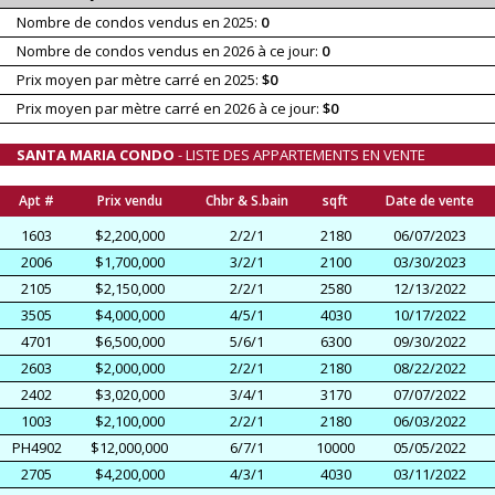
Nombre de condos vendus en 2025:
0
Nombre de condos vendus en 2026 à ce jour:
0
Prix moyen par mètre carré en 2025:
$0
Prix moyen par mètre carré en 2026 à ce jour:
$0
SANTA MARIA CONDO
- LISTE DES APPARTEMENTS EN VENTE
Apt #
Prix vendu
Chbr & S.bain
sqft
Date de vente
1603
$2,200,000
2/2/1
2180
06/07/2023
2006
$1,700,000
3/2/1
2100
03/30/2023
2105
$2,150,000
2/2/1
2580
12/13/2022
3505
$4,000,000
4/5/1
4030
10/17/2022
4701
$6,500,000
5/6/1
6300
09/30/2022
2603
$2,000,000
2/2/1
2180
08/22/2022
2402
$3,020,000
3/4/1
3170
07/07/2022
1003
$2,100,000
2/2/1
2180
06/03/2022
PH4902
$12,000,000
6/7/1
10000
05/05/2022
2705
$4,200,000
4/3/1
4030
03/11/2022