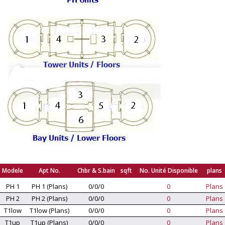
Modele
Apt No.
Chbr & S.bain
sqft
No. Unité Disponible
plans
PH 1
PH 1 (Plans)
0/0/0
0
Plans
PH 2
PH 2 (Plans)
0/0/0
0
Plans
T1low
T1low (Plans)
0/0/0
0
Plans
T1up
T1up (Plans)
0/0/0
0
Plans