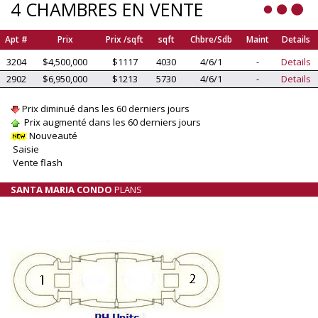
4 CHAMBRES EN VENTE
Apt #
Prix
Prix /sqft
sqft
Chbre/Sdb
Maint
Details
3204
$4,500,000
$1117
4030
4/6/1
-
Details
2902
$6,950,000
$1213
5730
4/6/1
-
Details
Prix diminué dans les 60 derniers jours
Prix augmenté dans les 60 derniers jours
Nouveauté
Saisie
Vente flash
SANTA MARIA CONDO
PLANS