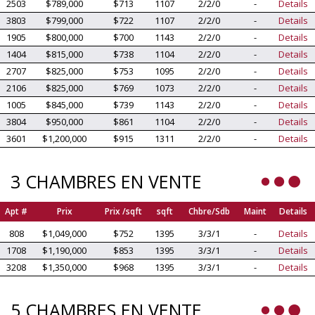
2503
$789,000
$713
1107
2/2/0
-
Details
3803
$799,000
$722
1107
2/2/0
-
Details
1905
$800,000
$700
1143
2/2/0
-
Details
1404
$815,000
$738
1104
2/2/0
-
Details
2707
$825,000
$753
1095
2/2/0
-
Details
2106
$825,000
$769
1073
2/2/0
-
Details
1005
$845,000
$739
1143
2/2/0
-
Details
3804
$950,000
$861
1104
2/2/0
-
Details
3601
$1,200,000
$915
1311
2/2/0
-
Details
3 CHAMBRES EN VENTE
Apt #
Prix
Prix /sqft
sqft
Chbre/Sdb
Maint
Details
808
$1,049,000
$752
1395
3/3/1
-
Details
1708
$1,190,000
$853
1395
3/3/1
-
Details
3208
$1,350,000
$968
1395
3/3/1
-
Details
5 CHAMBRES EN VENTE