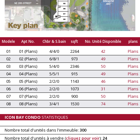
Modele
Apt No.
Chbr & S.bain
sqft
No. Unité Disponible
plans
01
01 (Plans)
4/4/0
2264
42
Plans
02
02 (Plans)
6/8/1
973
49
Plans
03
03 (Plans)
5/4/0
2346
50
Plans
04
04 (Plans)
5/5/1
915
49
Plans
05
05 (Plans)
2/2/0
1143
46
Plans
06
06 (Plans)
2/2/0
1073
31
Plans
07
07 (Plans)
2/2/0
900
50
Plans
08
08 (Plans)
3/4/1
1530
74
Plans
ICON BAY CONDO
STATISTIQUES
Nombre total d'unités dans l'immeuble:
300
Nombre total d'unités à vendre (
cliquez pour voir
):
24