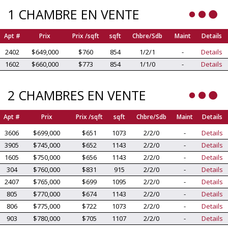
1 CHAMBRE EN VENTE
Apt #
Prix
Prix /sqft
sqft
Chbre/Sdb
Maint
Details
2402
$649,000
$760
854
1/2/1
-
Details
1602
$660,000
$773
854
1/1/0
-
Details
2 CHAMBRES EN VENTE
Apt #
Prix
Prix /sqft
sqft
Chbre/Sdb
Maint
Details
3606
$699,000
$651
1073
2/2/0
-
Details
3905
$745,000
$652
1143
2/2/0
-
Details
1605
$750,000
$656
1143
2/2/0
-
Details
304
$760,000
$831
915
2/2/0
-
Details
2407
$765,000
$699
1095
2/2/0
-
Details
805
$770,000
$674
1143
2/2/0
-
Details
806
$775,000
$722
1073
2/2/0
-
Details
903
$780,000
$705
1107
2/2/0
-
Details