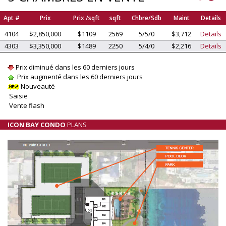
Apt #
Prix
Prix /sqft
sqft
Chbre/Sdb
Maint
Details
4104
$2,850,000
$1109
2569
5/5/0
$3,712
Details
4303
$3,350,000
$1489
2250
5/4/0
$2,216
Details
Prix diminué dans les 60 derniers jours
Prix augmenté dans les 60 derniers jours
Nouveauté
Saisie
Vente flash
ICON BAY CONDO
PLANS