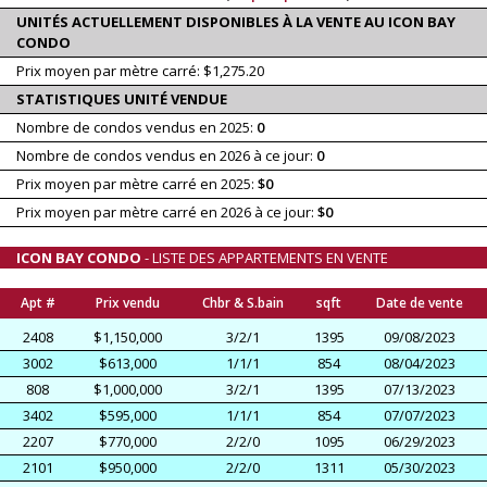
UNITÉS ACTUELLEMENT DISPONIBLES À LA VENTE AU ICON BAY
CONDO
Prix moyen par mètre carré: $1,275.20
STATISTIQUES UNITÉ VENDUE
Nombre de condos vendus en 2025:
0
Nombre de condos vendus en 2026 à ce jour:
0
Prix moyen par mètre carré en 2025:
$0
Prix moyen par mètre carré en 2026 à ce jour:
$0
ICON BAY CONDO
- LISTE DES APPARTEMENTS EN VENTE
Apt #
Prix vendu
Chbr & S.bain
sqft
Date de vente
2408
$1,150,000
3/2/1
1395
09/08/2023
3002
$613,000
1/1/1
854
08/04/2023
808
$1,000,000
3/2/1
1395
07/13/2023
3402
$595,000
1/1/1
854
07/07/2023
2207
$770,000
2/2/0
1095
06/29/2023
2101
$950,000
2/2/0
1311
05/30/2023