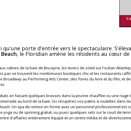
Co
nsi qu'une porte d'entrée vers le spectaculaire. S'éle
 Beach
, le Floridian amène les résidents au cœur de
ux calmes de la baie de Biscayne, les levers de soleil sur l'océan Atlantiq
ues pas se trouvent les nombreuses boutiques chic et les restaurants raffi
e Broadway au Performing Arts Center, des foires du livre et du film, et des
er.
édiats en faisant quelques brasses dans la piscine chauffée ou une nage t
promenade au bord de la baie. Ou récupérez vos patins à roulettes dans le
h Beach. Un spa de remise en forme avec un personnel professionnel est c
oga ou de spinning gratuit, ou jouez quelques sets sur le court de tenni
centre d'affaires entièrement équipé et un centre média et de divertissem