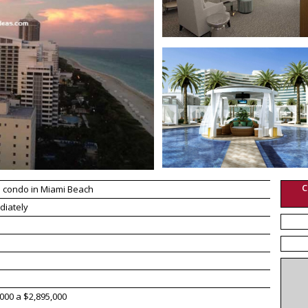
C
 condo in Miami Beach
diately
000 a $2,895,000