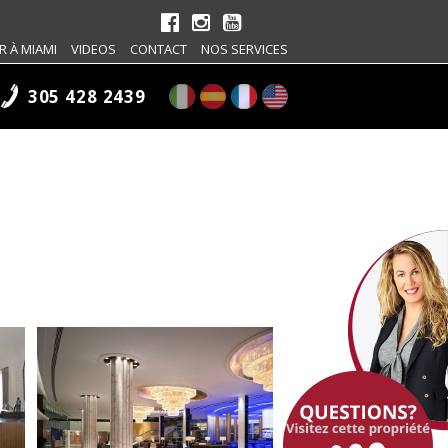
R À MIAMI
VIDEOS
CONTACT
NOS SERVICES
305 428 2439