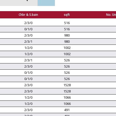
Chbr & S.bain
sqft
No. Un
2/3/0
516
0/1/0
516
2/3/0
980
2/3/1
980
1/2/0
1002
1/2/0
1002
2/3/1
526
2/3/0
526
0/1/0
526
0/1/0
526
2/3/0
1528
2/3/0
1528
1/2/0
1066
1/2/0
1066
2/3/0
491
2/3/0
491