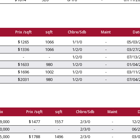
Prix /sqft
sqft
Chbre/Sdb
Maint
Dat
$1265
1066
1/1/0
-
05/03/
$1336
1066
1/2/0
-
03/27/
-
-
1/2/0
-
07/13/
$1633
980
1/2/0
-
01/04/
$1696
1002
1/2/0
-
03/11/
$2031
980
1/2/0
-
07/04/
ix
Prix /sqft
sqft
Chbre/Sdb
Maint
D
9,000
$1477
1557
2/3/0
-
12/2
0,000
-
-
2/3/0
-
06/2
5,000
$1788
1496
2/3/0
-
03/0