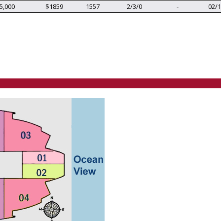
5,000
$1859
1557
2/3/0
-
02/1