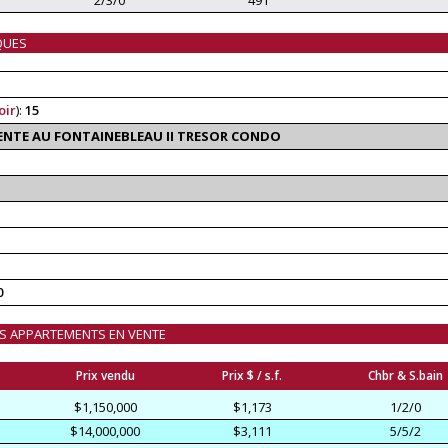
QUES
oir
):
15
VENTE AU FONTAINEBLEAU II TRESOR CONDO
0
DES APPARTEMENTS EN VENTE
Prix vendu
Prix $ / s.f.
Chbr & S.bain
$1,150,000
$1,173
1/2/0
$14,000,000
$3,111
5/5/2