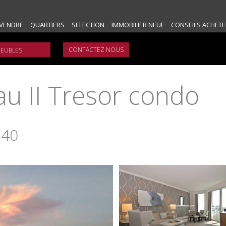
VENDRE
QUARTIERS
SELECTION
IMMOBILIER NEUF
CONSEILS ACHETE
CONTACTEZ NOUS
au II Tresor condo
e
140