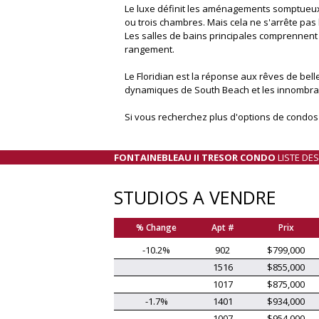
Le luxe définit les aménagements somptueux 
ou trois chambres. Mais cela ne s'arrête pas
Les salles de bains principales comprennen
rangement.
Le Floridian est la réponse aux rêves de bell
dynamiques de South Beach et les innombrable
Si vous recherchez plus d'options de condos
FONTAINEBLEAU II TRESOR CONDO
LISTE DE
STUDIOS A VENDRE
% Change
Apt #
Prix
-10.2%
902
$799,000
1516
$855,000
1017
$875,000
-1.7%
1401
$934,000
1007
$954,000