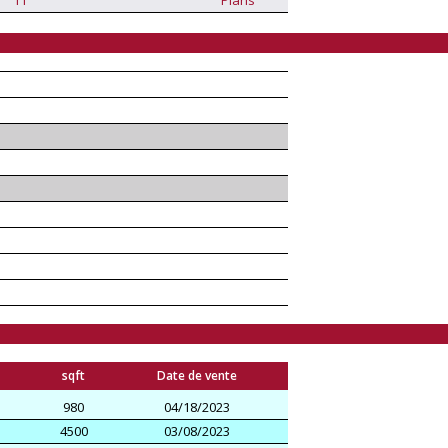
sqft
Date de vente
980
04/18/2023
4500
03/08/2023