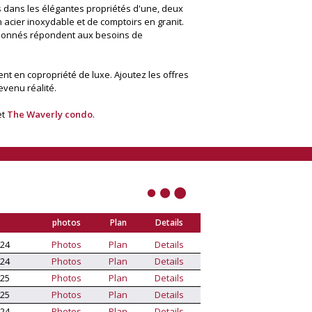
 dans les élégantes propriétés d'une, deux
 acier inoxydable et de comptoirs en granit.
sionnés répondent aux besoins de
ent en copropriété de luxe. Ajoutez les offres
evenu réalité.
et
The Waverly condo
.
photos
Plan
Details
024
Photos
Plan
Details
024
Photos
Plan
Details
025
Photos
Plan
Details
025
Photos
Plan
Details
024
Photos
Plan
Details