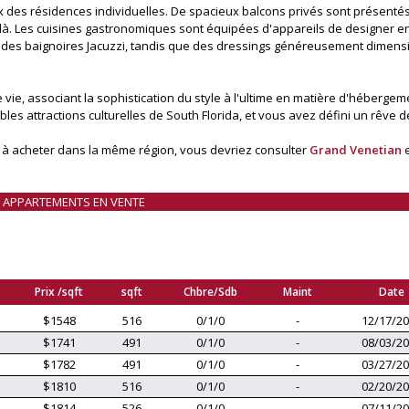
des résidences individuelles. De spacieux balcons privés sont présentés
 là. Les cuisines gastronomiques sont équipées d'appareils de designer en
t des baignoires Jacuzzi, tandis que des dressings généreusement dimen
e vie, associant la sophistication du style à l'ultime en matière d'hébergem
s attractions culturelles de South Florida, et vous avez défini un rêve d
 à acheter dans la même région, vous devriez consulter
Grand Venetian
S APPARTEMENTS EN VENTE
Prix /sqft
sqft
Chbre/Sdb
Maint
Date
$1548
516
0/1/0
-
12/17/2
$1741
491
0/1/0
-
08/03/2
$1782
491
0/1/0
-
03/27/2
$1810
516
0/1/0
-
02/20/2
$1814
526
0/1/0
-
07/11/2