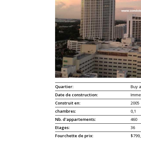
Quartier:
Buy a
Date de construction:
Imme
Construit en:
2005
chambres:
0,1
Nb. d'appartements:
460
Etages:
36
Fourchette de prix:
$799,