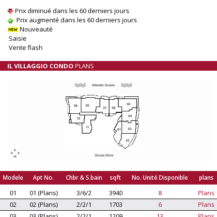
Prix diminué dans les 60 derniers jours
Prix augmenté dans les 60 derniers jours
Nouveauté
Saisie
Vente flash
IL VILLAGGIO CONDO
PLANS
Modele
Apt No.
Chbr & S.bain
sqft
No. Unité Disponible
plans
01
01 (Plans)
3/6/2
3940
8
Plans
02
02 (Plans)
2/2/1
1703
6
Plans
03
03 (Plans)
2/2/1
1209
13
Plans