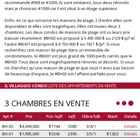
recommandé #909 et #1009, ils sont similaires, tous deux rénovés
mais je choisirais #1009 car il est situé à un étage supérieur.
Enfin, en ce qui concerne les maisons de plage, 2 d'entre elles sont
disponibles et elles sont magnifiques. Elles ont toutes deux 3
chambres. Les deux condos de maisons de plage ont vu leurs prix
baisser récemment. #BH03 est proposé à 5 495 000 $ ou 2129 $/pi² et
l'autre #BH01 est proposé à 6 750 000 $ ou 1921 $/pi². Si vous
recherchez une maison de plage dans un immeuble de
condominiums, le #BH01 est plus grand de 1000 pieds carrés que le
#BH03. Tous deux sont magnifiquement rénovés et décorés. Si vous
ne cherchez qu'une maison de plage et que vous n'avez pas besoin
de beaucoup d'espace, le #BH03 est l'affaire parfaite pour vous.
IL VILLAGGIO CONDO
LISTE DES APPARTEMENTS EN VENTE
3 CHAMBRES EN VENTE
Apt #
Prix
Prix /sqft
sqft
Chbre/Sdb
Maint
Details
BH-03
$4,499,000
$1744
2580
3/4/1
-
Details
BH-01
$7,995,000
$3345
2390
3/5/1
$7,823
Details