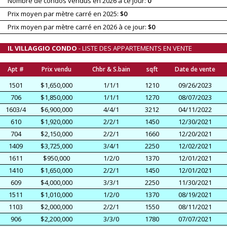
Nombre de condos vendus en 2026 à ce jour:
0
Prix moyen par mètre carré en 2025:
$0
Prix moyen par mètre carré en 2026 à ce jour:
$0
IL VILLAGGIO CONDO
- LISTE DES APPARTEMENTS EN VENTE
Apt #
Prix vendu
Chbr & S.bain
sqft
Date de vente
1501
$1,650,000
1/1/1
1210
09/26/2023
706
$1,850,000
1/1/1
1270
08/07/2023
1603/4
$6,900,000
4/4/1
3212
04/11/2022
610
$1,920,000
2/2/1
1450
12/30/2021
704
$2,150,000
2/2/1
1660
12/20/2021
1409
$3,725,000
3/4/1
2250
12/02/2021
1611
$950,000
1/2/0
1370
12/01/2021
1410
$1,650,000
2/2/1
1450
12/01/2021
609
$4,000,000
3/3/1
2250
11/30/2021
1511
$1,010,000
1/2/0
1370
08/19/2021
1103
$2,000,000
2/2/1
1550
08/11/2021
906
$2,200,000
3/3/0
1780
07/07/2021