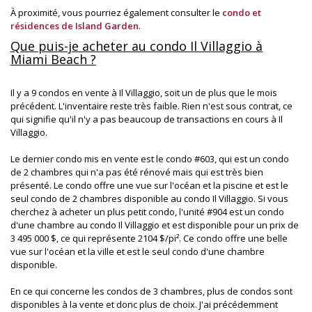
À proximité, vous pourriez également consulter le
condo et
résidences de Island Garden
.
Que puis-je acheter au condo Il Villaggio à
Miami Beach ?
Il y a 9 condos en vente à Il Villaggio, soit un de plus que le mois
précédent. L'inventaire reste très faible. Rien n'est sous contrat, ce
qui signifie qu'il n'y a pas beaucoup de transactions en cours à Il
Villaggio.
Le dernier condo mis en vente est le condo #603, qui est un condo
de 2 chambres qui n'a pas été rénové mais qui est très bien
présenté. Le condo offre une vue sur l'océan et la piscine et est le
seul condo de 2 chambres disponible au condo Il Villaggio. Si vous
cherchez à acheter un plus petit condo, l'unité #904 est un condo
d'une chambre au condo Il Villaggio et est disponible pour un prix de
3 495 000 $, ce qui représente 2104 $/pi². Ce condo offre une belle
vue sur l'océan et la ville et est le seul condo d'une chambre
disponible.
En ce qui concerne les condos de 3 chambres, plus de condos sont
disponibles à la vente et donc plus de choix. J'ai précédemment