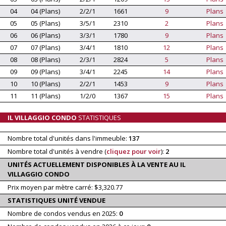
04
04 (Plans)
2/2/1
1661
9
Plans
05
05 (Plans)
3/5/1
2310
2
Plans
06
06 (Plans)
3/3/1
1780
9
Plans
07
07 (Plans)
3/4/1
1810
12
Plans
08
08 (Plans)
2/3/1
2824
5
Plans
09
09 (Plans)
3/4/1
2245
14
Plans
10
10 (Plans)
2/2/1
1453
9
Plans
11
11 (Plans)
1/2/0
1367
15
Plans
IL VILLAGGIO CONDO
STATISTIQUES
Nombre total d'unités dans l'immeuble:
137
Nombre total d'unités à vendre (
cliquez pour voir
):
2
UNITÉS ACTUELLEMENT DISPONIBLES À LA VENTE AU IL
VILLAGGIO CONDO
Prix moyen par mètre carré: $3,320.77
STATISTIQUES UNITÉ VENDUE
Nombre de condos vendus en 2025:
0