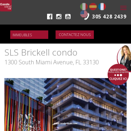
Togg
navi
305 428 2439
CONTACTEZ NOUS
SLS Brickell condo
1300 South Miami Avenue, FL 33130