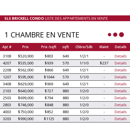
SLS BRICKELL CONDO
LISTE DES APPARTEMENTS EN VENTE
1 CHAMBRE EN VENTE
Apt #
Prix
Prix /sqft
sqft
Chbre/Sdb
Maint
Details
3108
$520,900
$803
649
1/2/1
-
Details
4207
$535,000
$939
570
1/1/0
$237
Details
2208
$562,000
$866
649
1/2/1
-
Details
1207
$595,000
$1044
570
1/1/0
-
Details
3408
$629,000
$969
649
1/2/1
-
Details
2103
$640,000
$727
880
1/2/0
-
Details
2503
$699,000
$794
880
1/2/0
-
Details
2803
$746,000
$848
880
1/2/0
-
Details
4003
$750,000
$852
880
1/2/0
-
Details
3203
$990,000
$1125
880
1/2/0
-
Details