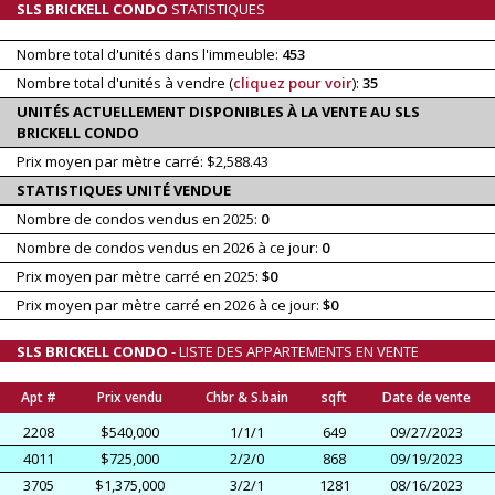
SLS BRICKELL CONDO
STATISTIQUES
Nombre total d'unités dans l'immeuble:
453
Nombre total d'unités à vendre (
cliquez pour voir
):
35
UNITÉS ACTUELLEMENT DISPONIBLES À LA VENTE AU SLS
BRICKELL CONDO
Prix moyen par mètre carré: $2,588.43
STATISTIQUES UNITÉ VENDUE
Nombre de condos vendus en 2025:
0
Nombre de condos vendus en 2026 à ce jour:
0
Prix moyen par mètre carré en 2025:
$0
Prix moyen par mètre carré en 2026 à ce jour:
$0
SLS BRICKELL CONDO
- LISTE DES APPARTEMENTS EN VENTE
Apt #
Prix vendu
Chbr & S.bain
sqft
Date de vente
2208
$540,000
1/1/1
649
09/27/2023
4011
$725,000
2/2/0
868
09/19/2023
3705
$1,375,000
3/2/1
1281
08/16/2023