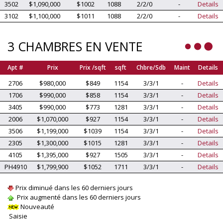
3502
$1,090,000
$1002
1088
2/2/0
-
Details
3102
$1,100,000
$1011
1088
2/2/0
-
Details
3 CHAMBRES EN VENTE
Apt #
Prix
Prix /sqft
sqft
Chbre/Sdb
Maint
Details
2706
$980,000
$849
1154
3/3/1
-
Details
1706
$990,000
$858
1154
3/3/1
-
Details
3405
$990,000
$773
1281
3/3/1
-
Details
2006
$1,070,000
$927
1154
3/3/1
-
Details
3506
$1,199,000
$1039
1154
3/3/1
-
Details
2305
$1,300,000
$1015
1281
3/3/1
-
Details
4105
$1,395,000
$927
1505
3/3/1
-
Details
PH4910
$1,799,900
$1052
1711
3/3/1
-
Details
Prix diminué dans les 60 derniers jours
Prix augmenté dans les 60 derniers jours
Nouveauté
Saisie