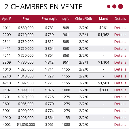
2 CHAMBRES EN VENTE
Apt #
Prix
Prix /sqft
sqft
Chbre/Sdb
Maint
Details
1011
$680,000
$783
868
2/2/0
$361
Details
2209
$710,000
$739
961
2/3/1
$1,362
Details
2311
$739,900
$852
868
2/2/0
-
Details
4411
$750,000
$864
868
2/2/0
-
Details
4511
$750,000
$864
868
2/2/0
-
Details
3309
$780,000
$812
961
2/3/1
$1,104
Details
1010
$825,000
$714
1155
2/2/0
-
Details
2210
$840,000
$727
1155
2/2/0
-
Details
4710
$892,500
$773
1155
2/2/0
$1,501
Details
1502
$899,000
$826
1088
2/2/0
$800
Details
1201
$929,000
$726
1279
2/2/0
-
Details
3601
$985,000
$770
1279
2/2/0
-
Details
3901
$990,000
$774
1279
2/2/0
-
Details
1910
$998,000
$864
1155
2/2/0
-
Details
4002
$1,050,000
$965
1088
2/2/0
-
Details