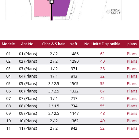
Modele
Apt No.
Chbr & S.bain
sqft
No. Unité Disponible
plans
01
01 (Plans)
2 / 2
1486
63
Plans
02
02 (Plans)
2 / 2
1290
40
Plans
03
03 (Plans)
1 / 2
971
28
Plans
04
04 (Plans)
1 / 1
813
32
Plans
05
05 (Plans)
3 / 2.5
1505
55
Plans
06
06 (Plans)
3 / 2.5
1332
67
Plans
07
07 (Plans)
1 / 1
717
42
Plans
08
08 (Plans)
1 / 1.5
734
55
Plans
09
09 (Plans)
2 / 2.5
1147
48
Plans
10
10 (Plans)
2 / 2
1362
49
Plans
11
11 (Plans)
2 / 2
942
52
Plans