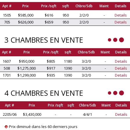
Apt #
Prix
Prix /sqft
sqft
Chbre/Sdb
Maint
Details
1505
$585,000
$616
950
2/2/0
-
Details
705
$626,000
$659
950
2/2/0
-
Details
3 CHAMBRES EN VENTE
Apt #
Prix
Prix /sqft
sqft
Chbre/Sdb
Maint
Details
1607
$950,000
$805
1180
3/2/0
-
Details
508
$1,275,000
$917
1390
3/2/0
-
Details
1701
$1,299,000
$935
1390
3/2/0
-
Details
4 CHAMBRES EN VENTE
Apt #
Prix
Prix /sqft
sqft
Chbre/Sdb
Maint
Details
2205/06
$3,430,000
-
-
4/4/1
-
Details
Prix diminué dans les 60 derniers jours