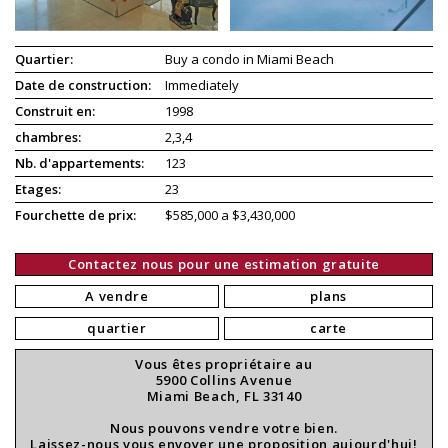
Quartier:
Buy a condo in Miami Beach
Date de construction:
Immediately
Construit en:
1998
chambres:
2,3,4
Nb. d'appartements:
123
Etages:
23
Fourchette de prix:
$585,000 a $3,430,000
Contactez nous pour une estimation gratuite
A vendre
plans
quartier
carte
Vous êtes propriétaire au
5900 Collins Avenue
Miami Beach, FL 33140
Nous pouvons vendre votre bien.
Laissez-nous vous envoyer une proposition aujourd'hui!