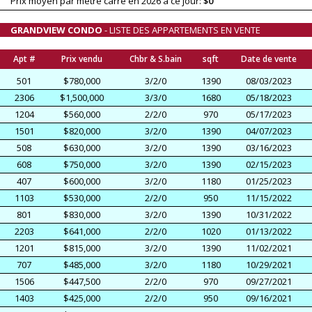
Prix moyen par mètre carré en 2026 à ce jour:
$0
GRANDVIEW CONDO
- LISTE DES APPARTEMENTS EN VENTE
Apt #
Prix vendu
Chbr & S.bain
sqft
Date de vente
501
$780,000
3/2/0
1390
08/03/2023
2306
$1,500,000
3/3/0
1680
05/18/2023
1204
$560,000
2/2/0
970
05/17/2023
1501
$820,000
3/2/0
1390
04/07/2023
508
$630,000
3/2/0
1390
03/16/2023
608
$750,000
3/2/0
1390
02/15/2023
407
$600,000
3/2/0
1180
01/25/2023
1103
$530,000
2/2/0
950
11/15/2022
801
$830,000
3/2/0
1390
10/31/2022
2203
$641,000
2/2/0
1020
01/13/2022
1201
$815,000
3/2/0
1390
11/02/2021
707
$485,000
3/2/0
1180
10/29/2021
1506
$447,500
2/2/0
970
09/27/2021
1403
$425,000
2/2/0
950
09/16/2021