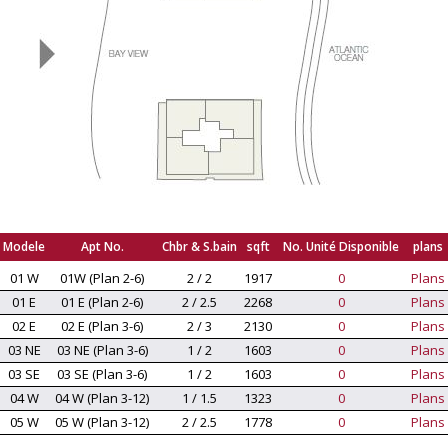
Modele
Apt No.
Chbr & S.bain
sqft
No. Unité Disponible
plans
01 W
01W (Plan 2-6)
2 / 2
1917
0
Plans
01 E
01 E (Plan 2-6)
2 / 2.5
2268
0
Plans
02 E
02 E (Plan 3-6)
2 / 3
2130
0
Plans
03 NE
03 NE (Plan 3-6)
1 / 2
1603
0
Plans
03 SE
03 SE (Plan 3-6)
1 / 2
1603
0
Plans
04 W
04 W (Plan 3-12)
1 / 1.5
1323
0
Plans
05 W
05 W (Plan 3-12)
2 / 2.5
1778
0
Plans