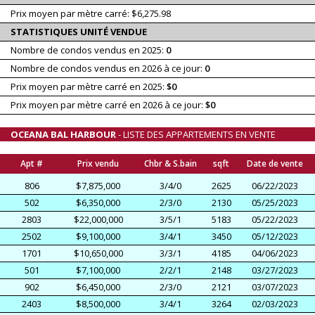
Prix moyen par mètre carré: $6,275.98
STATISTIQUES UNITÉ VENDUE
Nombre de condos vendus en 2025:
0
Nombre de condos vendus en 2026 à ce jour:
0
Prix moyen par mètre carré en 2025:
$0
Prix moyen par mètre carré en 2026 à ce jour:
$0
OCEANA BAL HARBOUR
- LISTE DES APPARTEMENTS EN VENTE
Apt #
Prix vendu
Chbr & S.bain
sqft
Date de vente
806
$7,875,000
3/4/0
2625
06/22/2023
502
$6,350,000
2/3/0
2130
05/25/2023
2803
$22,000,000
3/5/1
5183
05/22/2023
2502
$9,100,000
3/4/1
3450
05/12/2023
1701
$10,650,000
3/3/1
4185
04/06/2023
501
$7,100,000
2/2/1
2148
03/27/2023
902
$6,450,000
2/3/0
2121
03/07/2023
2403
$8,500,000
3/4/1
3264
02/03/2023