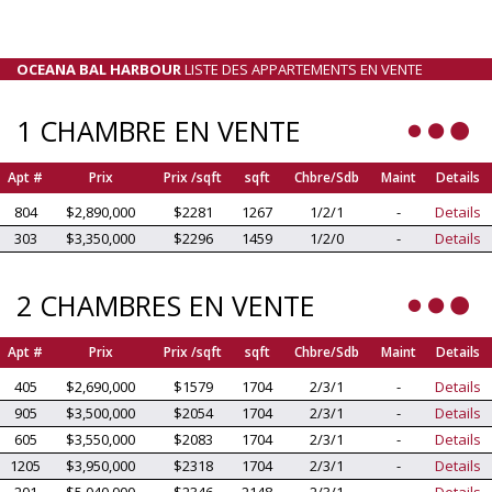
OCEANA BAL HARBOUR
LISTE DES APPARTEMENTS EN VENTE
1 CHAMBRE EN VENTE
Apt #
Prix
Prix /sqft
sqft
Chbre/Sdb
Maint
Details
804
$2,890,000
$2281
1267
1/2/1
-
Details
303
$3,350,000
$2296
1459
1/2/0
-
Details
2 CHAMBRES EN VENTE
Apt #
Prix
Prix /sqft
sqft
Chbre/Sdb
Maint
Details
405
$2,690,000
$1579
1704
2/3/1
-
Details
905
$3,500,000
$2054
1704
2/3/1
-
Details
605
$3,550,000
$2083
1704
2/3/1
-
Details
1205
$3,950,000
$2318
1704
2/3/1
-
Details
201
$5,040,000
$2346
2148
2/3/1
-
Details