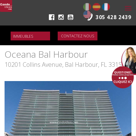
Togg
navi
305 428 2439
CONTACTEZ NOUS
Oceana Bal Harbour
10201 Collins Avenue, Bal Harbour, FL 33154