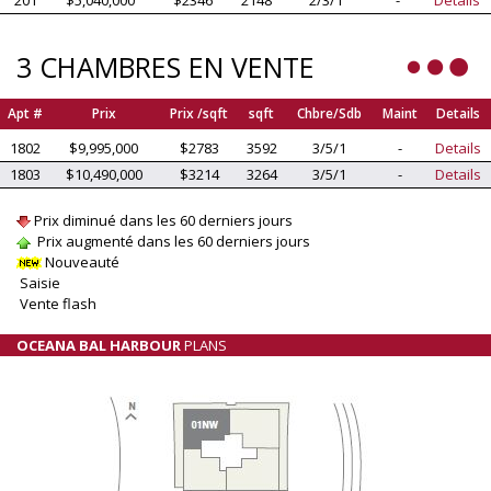
3 CHAMBRES EN VENTE
Apt #
Prix
Prix /sqft
sqft
Chbre/Sdb
Maint
Details
1802
$9,995,000
$2783
3592
3/5/1
-
Details
1803
$10,490,000
$3214
3264
3/5/1
-
Details
Prix diminué dans les 60 derniers jours
Prix augmenté dans les 60 derniers jours
Nouveauté
Saisie
Vente flash
OCEANA BAL HARBOUR
PLANS