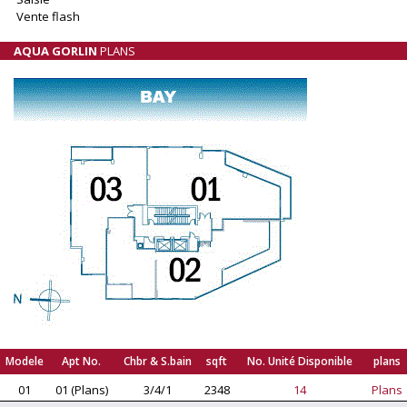
Vente flash
AQUA GORLIN
PLANS
Modele
Apt No.
Chbr & S.bain
sqft
No. Unité Disponible
plans
01
01 (Plans)
3/4/1
2348
14
Plans