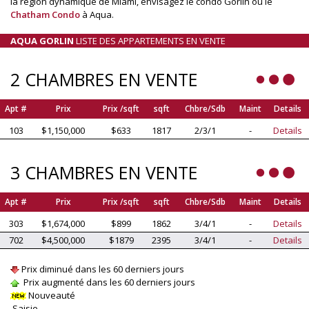
la région dynamique de Miami, envisagez le condo Gorlin ou le
Chatham Condo
à Aqua.
AQUA GORLIN
LISTE DES APPARTEMENTS EN VENTE
2 CHAMBRES EN VENTE
Apt #
Prix
Prix /sqft
sqft
Chbre/Sdb
Maint
Details
103
$1,150,000
$633
1817
2/3/1
-
Details
3 CHAMBRES EN VENTE
Apt #
Prix
Prix /sqft
sqft
Chbre/Sdb
Maint
Details
303
$1,674,000
$899
1862
3/4/1
-
Details
702
$4,500,000
$1879
2395
3/4/1
-
Details
Prix diminué dans les 60 derniers jours
Prix augmenté dans les 60 derniers jours
Nouveauté
Saisie