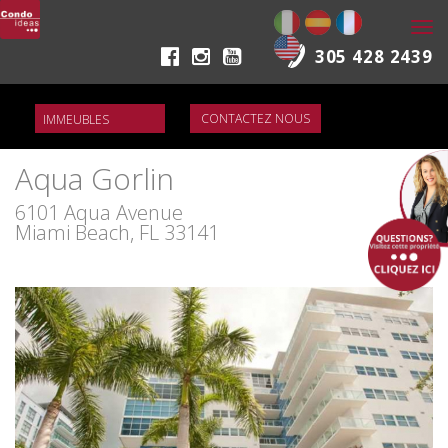
Togg
navi
305 428 2439
CONTACTEZ NOUS
Aqua Gorlin
6101 Aqua Avenue
Miami Beach, FL 33141