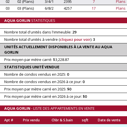
02
02 (Plans)
3/4/1
2395
7
Plans
03
03 (Plans)
6/8/2
4257
17
Plans
AQUA GORLIN
STATISTIQUES
Nombre total d'unités dans l'immeuble:
29
Nombre total d'unités à vendre (
cliquez pour voir
):
3
UNITÉS ACTUELLEMENT DISPONIBLES À LA VENTE AU AQUA
GORLIN
Prix moyen par mètre carré: $3,228.87
STATISTIQUES UNITÉ VENDUE
Nombre de condos vendus en 2025:
0
Nombre de condos vendus en 2026 à ce jour:
0
Prix moyen par mètre carré en 2025:
$0
Prix moyen par mètre carré en 2026 à ce jour:
$0
AQUA GORLIN
- LISTE DES APPARTEMENTS EN VENTE
Apt #
Prix vendu
Chbr & S.bain
sqft
Date de vente