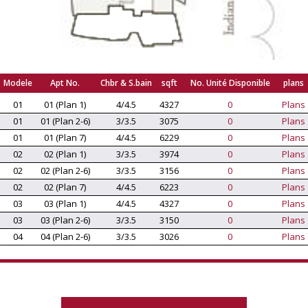
Modele
Apt No.
Chbr & S.bain
sqft
No. Unité Disponible
plans
01
01 (Plan 1)
4/4.5
4327
0
Plans
01
01 (Plan 2-6)
3/3.5
3075
0
Plans
01
01 (Plan 7)
4/4.5
6229
0
Plans
02
02 (Plan 1)
3/3.5
3974
0
Plans
02
02 (Plan 2-6)
3/3.5
3156
0
Plans
02
02 (Plan 7)
4/4.5
6223
0
Plans
03
03 (Plan 1)
4/4.5
4327
0
Plans
03
03 (Plan 2-6)
3/3.5
3150
0
Plans
04
04 (Plan 2-6)
3/3.5
3026
0
Plans