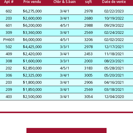
Apt #
Prix vendu
Chbr & S.bain
sqft
Date de vente
602
$6,275,000
3/4/1
2978
02/22/2023
203
$2,600,000
3/4/1
2680
10/19/2022
601
$6,200,000
4/5/1
2988
09/29/2022
309
$3,360,000
3/4/1
2569
02/24/2022
PH601
$6,000,000
4/5/1
3206
02/02/2022
502
$4,425,000
3/3/1
2978
12/17/2021
409
$2,420,000
3/4/1
2453
11/18/2021
308
$1,600,000
3/3/1
2003
08/23/2021
202
$2,850,000
4/5/1
3183
05/28/2021
306
$2,325,000
3/4/1
3005
05/20/2021
203
$1,800,000
3/4/1
2906
04/16/2021
209
$1,850,000
3/4/1
2569
03/18/2021
403
$2,500,000
3/4/1
3054
12/04/2020