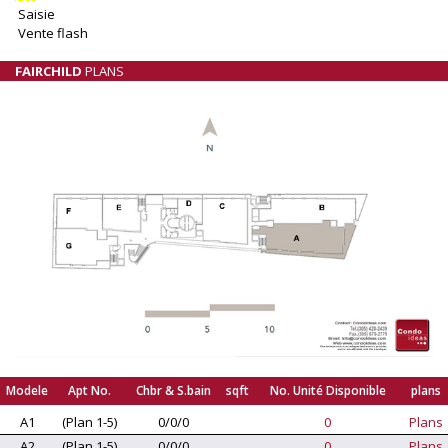
Saisie
Vente flash
FAIRCHILD
PLANS
Modele
Apt No.
Chbr & S.bain
sqft
No. Unité Disponible
plans
A1
(Plan 1-5)
0/0/0
0
Plans
A2
(Plan 1-5)
0/0/0
0
Plans