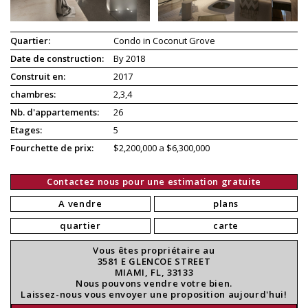
Quartier:
Condo in Coconut Grove
Date de construction:
By 2018
Construit en:
2017
chambres:
2,3,4
Nb. d'appartements:
26
Etages:
5
Fourchette de prix:
$2,200,000 a $6,300,000
Contactez nous pour une estimation gratuite
A vendre
plans
quartier
carte
Vous êtes propriétaire au
3581 E GLENCOE STREET
MIAMI, FL, 33133
Nous pouvons vendre votre bien.
Laissez-nous vous envoyer une proposition aujourd'hui!