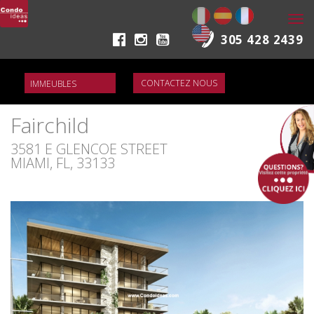
Togg
navi
305 428 2439
CONTACTEZ NOUS
Fairchild
3581 E GLENCOE STREET
MIAMI, FL, 33133