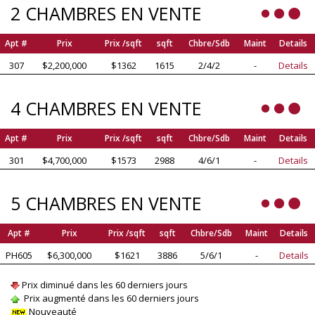
2 CHAMBRES EN VENTE
Apt #
Prix
Prix /sqft
sqft
Chbre/Sdb
Maint
Details
307
$2,200,000
$1362
1615
2/4/2
-
Details
4 CHAMBRES EN VENTE
Apt #
Prix
Prix /sqft
sqft
Chbre/Sdb
Maint
Details
301
$4,700,000
$1573
2988
4/6/1
-
Details
5 CHAMBRES EN VENTE
Apt #
Prix
Prix /sqft
sqft
Chbre/Sdb
Maint
Details
PH605
$6,300,000
$1621
3886
5/6/1
-
Details
Prix diminué dans les 60 derniers jours
Prix augmenté dans les 60 derniers jours
Nouveauté