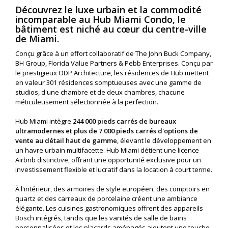
Découvrez le luxe urbain et la commodité
incomparable au Hub Miami Condo, le
bâtiment est niché au cœur du centre-ville
de Miami.
Conçu grâce à un effort collaboratif de The John Buck Company,
BH Group, Florida Value Partners & Pebb Enterprises. Conçu par
le prestigieux ODP Architecture, les résidences de Hub mettent
en valeur 301 résidences somptueuses avec une gamme de
studios, d'une chambre et de deux chambres, chacune
méticuleusement sélectionnée à la perfection.
Hub Miami intègre
244 000 pieds carrés de bureaux
ultramodernes et plus de 7 000 pieds carrés d'options de
vente au détail haut de gamme
, élevant le développement en
un havre urbain multifacette. Hub Miami détient une licence
Airbnb distinctive, offrant une opportunité exclusive pour un
investissement flexible et lucratif dans la location à court terme.
À l'intérieur, des armoires de style européen, des comptoirs en
quartz et des carreaux de porcelaine créent une ambiance
élégante. Les cuisines gastronomiques offrent des appareils
Bosch intégrés, tandis que les vanités de salle de bains
personnalisées et les placards aménagés ajoutent une touche