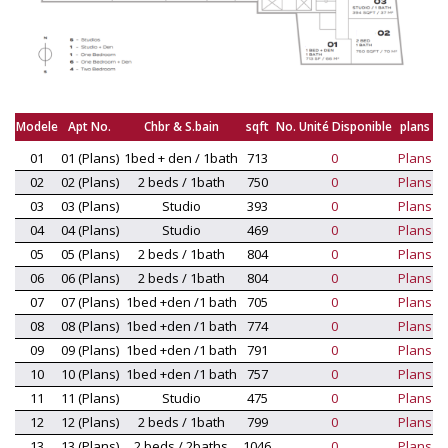
Modele
Apt No.
Chbr & S.bain
sqft
No. Unité Disponible
plans
01
01 (Plans)
1bed + den / 1bath
713
0
Plans
02
02 (Plans)
2 beds / 1bath
750
0
Plans
03
03 (Plans)
Studio
393
0
Plans
04
04 (Plans)
Studio
469
0
Plans
05
05 (Plans)
2 beds / 1bath
804
0
Plans
06
06 (Plans)
2 beds / 1bath
804
0
Plans
07
07 (Plans)
1bed +den /1 bath
705
0
Plans
08
08 (Plans)
1bed +den /1 bath
774
0
Plans
09
09 (Plans)
1bed +den /1 bath
791
0
Plans
10
10 (Plans)
1bed +den /1 bath
757
0
Plans
11
11 (Plans)
Studio
475
0
Plans
12
12 (Plans)
2 beds / 1bath
799
0
Plans
13
13 (Plans)
2 beds / 2baths
1046
0
Plans