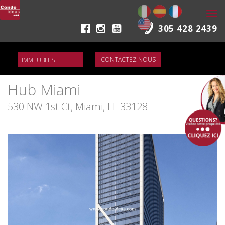
Togg
navi
305 428 2439
CONTACTEZ NOUS
Hub Miami
530 NW 1st Ct, Miami, FL 33128