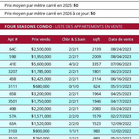
Prix moyen par mètre carré en 2025:
$0
Prix moyen par mètre carré en 2026 à ce jour:
$0
FOUR SEASONS CONDO
- LISTE DES APPARTEMENTS EN VENTE
Apt #
Prix vendu
Chbr & S.bain
sqft
Date de vente
64C
$2,500,000
2/2/1
2139
08/24/2023
59B
$1,950,000
2/2/1
2009
08/04/2023
41E
$5,600,000
4/3/2
3357
07/06/2023
3207
$1,785,000
2/2/1
1801
06/23/2023
45B
$2,425,000
2/2/1
2114
06/16/2023
3111
$680,000
0/1/0
624
05/31/2023
65B
$3,200,000
2/2/1
1964
04/25/2023
3501
$1,750,000
2/2/1
1946
04/17/2023
49B
$2,200,000
2/2/1
2083
03/24/2023
57A
$1,571,000
2/2/0
1579
02/27/2023
63A
$1,520,000
2/2/0
1523
12/09/2022
3103
$800,000
1/1/1
983
12/02/2022
3510
$760,000
1/1/1
983
05/31/2022