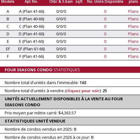
Modele
Apt No.
Chbr & S.bain
sqft
No. Unité Disponible
plans
A
A (Plan 41-66)
0/0/0
0
Plans
B
B (Plan 40-66)
0/0/0
0
Plans
C
C (Plan 40-66)
0/0/0
0
Plans
D
D (Plan 41-60)
0/0/0
0
Plans
E
E (Plan 41-60)
0/0/0
0
Plans
EF
EF (Plan 61-66)
0/0/0
0
Plans
F
F (Plan 41-66)
0/0/0
0
Plans
FOUR SEASONS CONDO
STATISTIQUES
Nombre total d'unités dans l'immeuble:
163
Nombre total d'unités à vendre (
cliquez pour voir
):
25
UNITÉS ACTUELLEMENT DISPONIBLES À LA VENTE AU FOUR
SEASONS CONDO
Prix moyen par mètre carré: $4,363.57
STATISTIQUES UNITÉ VENDUE
Nombre de condos vendus en 2025:
0
Nombre de condos vendus en 2026 à ce jour:
0