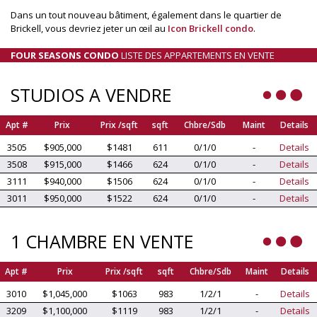
Dans un tout nouveau bâtiment, également dans le quartier de
Brickell, vous devriez jeter un œil au
Icon Brickell condo
.
FOUR SEASONS CONDO
LISTE DES APPARTEMENTS EN VENTE
STUDIOS A VENDRE
Apt #
Prix
Prix /sqft
sqft
Chbre/Sdb
Maint
Details
3505
$905,000
$1481
611
0/1/0
-
Details
3508
$915,000
$1466
624
0/1/0
-
Details
3111
$940,000
$1506
624
0/1/0
-
Details
3011
$950,000
$1522
624
0/1/0
-
Details
1 CHAMBRE EN VENTE
Apt #
Prix
Prix /sqft
sqft
Chbre/Sdb
Maint
Details
3010
$1,045,000
$1063
983
1/2/1
-
Details
3209
$1,100,000
$1119
983
1/2/1
-
Details