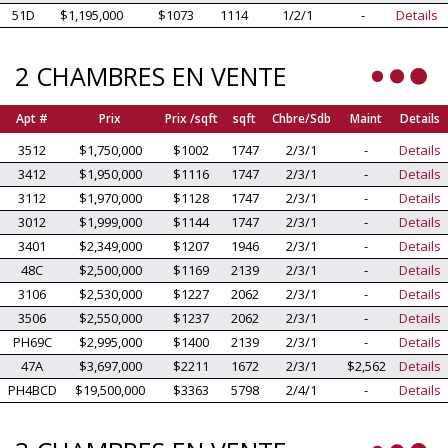
51D
$1,195,000
$1073
1114
1/2/1
-
Details
2 CHAMBRES EN VENTE
Apt #
Prix
Prix /sqft
sqft
Chbre/Sdb
Maint
Details
3512
$1,750,000
$1002
1747
2/3/1
-
Details
3412
$1,950,000
$1116
1747
2/3/1
-
Details
3112
$1,970,000
$1128
1747
2/3/1
-
Details
3012
$1,999,000
$1144
1747
2/3/1
-
Details
3401
$2,349,000
$1207
1946
2/3/1
-
Details
48C
$2,500,000
$1169
2139
2/3/1
-
Details
3106
$2,530,000
$1227
2062
2/3/1
-
Details
3506
$2,550,000
$1237
2062
2/3/1
-
Details
PH69C
$2,995,000
$1400
2139
2/3/1
-
Details
47A
$3,697,000
$2211
1672
2/3/1
$2,562
Details
PH4BCD
$19,500,000
$3363
5798
2/4/1
-
Details