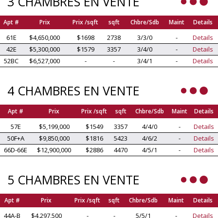
3 CHAMBRES EN VENTE
Apt #
Prix
Prix /sqft
sqft
Chbre/Sdb
Maint
Details
61E
$4,650,000
$1698
2738
3/3/0
-
Details
42E
$5,300,000
$1579
3357
3/4/0
-
Details
52BC
$6,527,000
-
-
3/4/1
-
Details
4 CHAMBRES EN VENTE
Apt #
Prix
Prix /sqft
sqft
Chbre/Sdb
Maint
Details
57E
$5,199,000
$1549
3357
4/4/0
-
Details
50F+A
$9,850,000
$1816
5423
4/6/2
-
Details
66D-66E
$12,900,000
$2886
4470
4/5/1
-
Details
5 CHAMBRES EN VENTE
Apt #
Prix
Prix /sqft
sqft
Chbre/Sdb
Maint
Details
44A-B
$4,297,500
-
-
5/5/1
-
Details