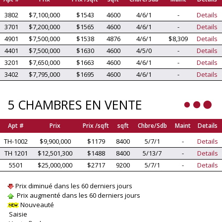
3802
$7,100,000
$1543
4600
4/6/1
-
Details
3701
$7,200,000
$1565
4600
4/6/1
-
Details
4901
$7,500,000
$1538
4876
4/6/1
$8,309
Details
4401
$7,500,000
$1630
4600
4/5/0
-
Details
3201
$7,650,000
$1663
4600
4/6/1
-
Details
3402
$7,795,000
$1695
4600
4/6/1
-
Details
5 CHAMBRES EN VENTE
Apt #
Prix
Prix /sqft
sqft
Chbre/Sdb
Maint
Details
TH-1002
$9,900,000
$1179
8400
5/7/1
-
Details
TH 1201
$12,501,300
$1488
8400
5/13/7
-
Details
5501
$25,000,000
$2717
9200
5/7/1
-
Details
Prix diminué dans les 60 derniers jours
Prix augmenté dans les 60 derniers jours
Nouveauté
Saisie