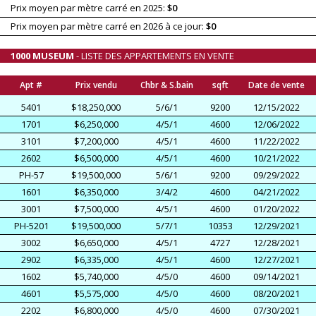
Prix moyen par mètre carré en 2025:
$0
Prix moyen par mètre carré en 2026 à ce jour:
$0
1000 MUSEUM
- LISTE DES APPARTEMENTS EN VENTE
Apt #
Prix vendu
Chbr & S.bain
sqft
Date de vente
5401
$18,250,000
5/6/1
9200
12/15/2022
1701
$6,250,000
4/5/1
4600
12/06/2022
3101
$7,200,000
4/5/1
4600
11/22/2022
2602
$6,500,000
4/5/1
4600
10/21/2022
PH-57
$19,500,000
5/6/1
9200
09/29/2022
1601
$6,350,000
3/4/2
4600
04/21/2022
3001
$7,500,000
4/5/1
4600
01/20/2022
PH-5201
$19,500,000
5/7/1
10353
12/29/2021
3002
$6,650,000
4/5/1
4727
12/28/2021
2902
$6,335,000
4/5/1
4600
12/27/2021
1602
$5,740,000
4/5/0
4600
09/14/2021
4601
$5,575,000
4/5/0
4600
08/20/2021
2202
$6,800,000
4/5/0
4600
07/30/2021