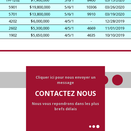
TH-1202
$7,900,000
5/6/1
8400
05/15/2020
5901
$19,800,000
5/6/1
10306
03/26/2020
5701
$13,800,000
5/6/1
9910
03/19/2020
4202
$6,000,000
4/5/1
-
12/28/2019
2602
$5,300,000
4/5/1
4669
11/01/2019
1902
$5,650,000
4/5/1
4635
10/10/2019
Cliquer ici pour nous envoyer un
message
CONTACTEZ NOUS
Nous vous repondrons dans les plus
brefs délais