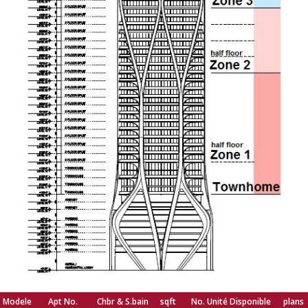
Modele
Apt No.
Chbr & S.bain
sqft
No. Unité Disponible
plans