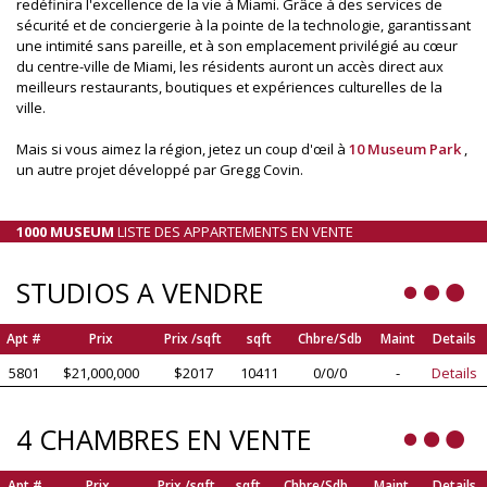
redéfinira l'excellence de la vie à Miami. Grâce à des services de
sécurité et de conciergerie à la pointe de la technologie, garantissant
une intimité sans pareille, et à son emplacement privilégié au cœur
du centre-ville de Miami, les résidents auront un accès direct aux
meilleurs restaurants, boutiques et expériences culturelles de la
ville.
Mais si vous aimez la région, jetez un coup d'œil à
10 Museum Park
,
un autre projet développé par Gregg Covin.
1000 MUSEUM
LISTE DES APPARTEMENTS EN VENTE
STUDIOS A VENDRE
Apt #
Prix
Prix /sqft
sqft
Chbre/Sdb
Maint
Details
5801
$21,000,000
$2017
10411
0/0/0
-
Details
4 CHAMBRES EN VENTE
Apt #
Prix
Prix /sqft
sqft
Chbre/Sdb
Maint
Details