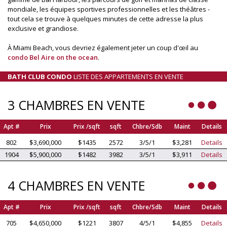
mondiale, les équipes sportives professionnelles et les théâtres -
tout cela se trouve à quelques minutes de cette adresse la plus
exclusive et grandiose.
À Miami Beach, vous devriez également jeter un coup d'œil au
condo Bel Aire on the ocean
.
BATH CLUB CONDO
LISTE DES APPARTEMENTS EN VENTE
3 CHAMBRES EN VENTE
Apt #
Prix
Prix /sqft
sqft
Chbre/Sdb
Maint
Details
802
$3,690,000
$1435
2572
3/5/1
$3,281
Details
1904
$5,900,000
$1482
3982
3/5/1
$3,911
Details
4 CHAMBRES EN VENTE
Apt #
Prix
Prix /sqft
sqft
Chbre/Sdb
Maint
Details
705
$4,650,000
$1221
3807
4/5/1
$4,855
Details