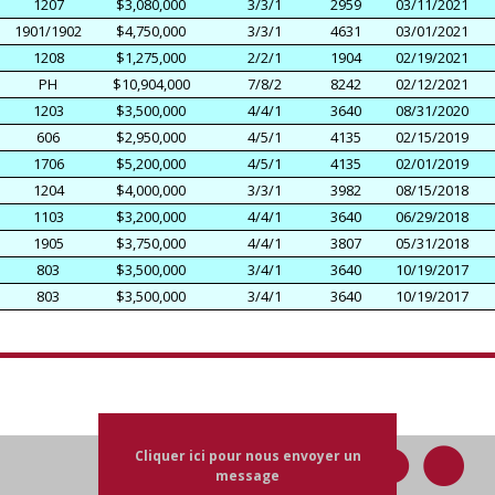
1207
$3,080,000
3/3/1
2959
03/11/2021
1901/1902
$4,750,000
3/3/1
4631
03/01/2021
1208
$1,275,000
2/2/1
1904
02/19/2021
PH
$10,904,000
7/8/2
8242
02/12/2021
1203
$3,500,000
4/4/1
3640
08/31/2020
606
$2,950,000
4/5/1
4135
02/15/2019
1706
$5,200,000
4/5/1
4135
02/01/2019
1204
$4,000,000
3/3/1
3982
08/15/2018
1103
$3,200,000
4/4/1
3640
06/29/2018
1905
$3,750,000
4/4/1
3807
05/31/2018
803
$3,500,000
3/4/1
3640
10/19/2017
803
$3,500,000
3/4/1
3640
10/19/2017
Cliquer ici pour nous envoyer un
message