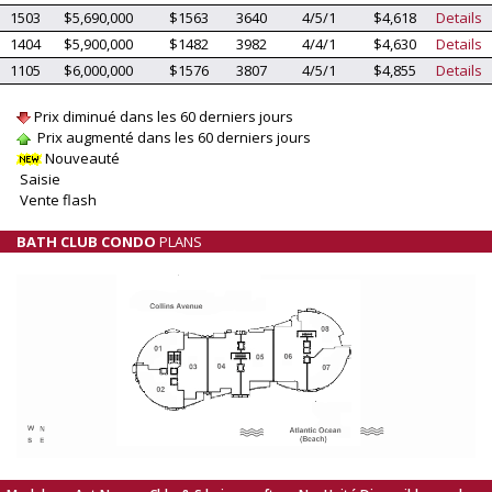
1503
$5,690,000
$1563
3640
4/5/1
$4,618
Details
1404
$5,900,000
$1482
3982
4/4/1
$4,630
Details
1105
$6,000,000
$1576
3807
4/5/1
$4,855
Details
Prix diminué dans les 60 derniers jours
Prix augmenté dans les 60 derniers jours
Nouveauté
Saisie
Vente flash
BATH CLUB CONDO
PLANS