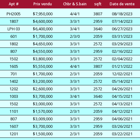
Apt #
Prix vendu
Chbr & S.bain
sqft
Date de vente
PH2005
$7,950,000
4/4/1
3807
08/18/2023
1807
$4,600,000
3/3/1
2959
07/14/2023
LPH 03
$6,400,000
3/4/1
3640
06/27/2023
601
$1,700,000
2/3/0
2059
03/31/2023
1802
$4,650,000
3/3/1
2572
03/29/2023
807
$4,550,000
3/3/1
2959
02/16/2022
1502
$3,800,000
3/3/1
2572
02/04/2022
1605
$5,550,000
4/4/1
3807
01/21/2022
701
$1,700,000
2/3/1
2059
12/02/2021
1402
$3,200,000
3/3/1
2572
05/14/2021
1202
$2,600,000
3/3/1
2572
04/26/2021
1003
$3,700,000
3/4/1
3640
04/15/2021
1502
$3,000,000
3/3/1
2572
04/13/2021
1101
$1,570,000
2/3/1
2059
04/12/2021
807
$3,009,000
3/3/1
2959
04/06/2021
1607
$3,700,000
3/3/1
2959
03/26/2021
1201
$1,500,000
2/3/1
2059
03/22/2021