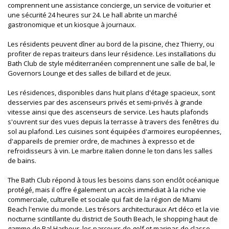
comprennent une assistance concierge, un service de voiturier et
une sécurité 24 heures sur 24. Le hall abrite un marché
gastronomique et un kiosque à journaux.
Les résidents peuvent dîner au bord de la piscine, chez Thierry, ou
profiter de repas traiteurs dans leur résidence. Les installations du
Bath Club de style méditerranéen comprennent une salle de bal, le
Governors Lounge et des salles de billard et de jeux.
Les résidences, disponibles dans huit plans d'étage spacieux, sont
desservies par des ascenseurs privés et semi-privés à grande
vitesse ainsi que des ascenseurs de service. Les hauts plafonds
s'ouvrent sur des vues depuis la terrasse à travers des fenêtres du
sol au plafond. Les cuisines sont équipées d'armoires européennes,
d'appareils de premier ordre, de machines à expresso et de
refroidisseurs à vin. Le marbre italien donne le ton dans les salles
de bains.
The Bath Club répond à tous les besoins dans son enclôt océanique
protégé, mais il offre également un accès immédiat à la riche vie
commerciale, culturelle et sociale qui fait de la région de Miami
Beach l'envie du monde. Les trésors architecturaux Art déco et la vie
nocturne scintillante du district de South Beach, le shopping haut de
gamme de Bal Harbour, les parcours de golf et marinas de classe