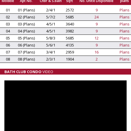
Modele
Apt No.
Chbr & S.bain
sqft
No. Unité Disponible
plans
01
01 (Plans)
2/4/1
2572
9
Plans
02
02 (Plans)
5/7/2
5685
24
Plans
03
03 (Plans)
4/5/1
3640
9
Plans
04
04 (Plans)
4/5/1
3982
9
Plans
05
05 (Plans)
5/8/3
5685
12
Plans
06
06 (Plans)
5/6/1
4135
9
Plans
07
07 (Plans)
3/4/1
2959
16
Plans
08
08 (Plans)
2/3/1
1904
2
Plans
BATH CLUB CONDO
VIDEO