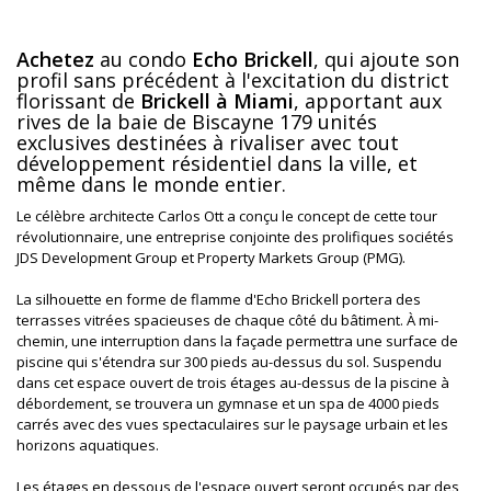
Achetez
au condo
Echo Brickell
, qui ajoute son
profil sans précédent à l'excitation du district
florissant de
Brickell à Miami
, apportant aux
rives de la baie de Biscayne 179 unités
exclusives destinées à rivaliser avec tout
développement résidentiel dans la ville, et
même dans le monde entier.
Le célèbre architecte Carlos Ott a conçu le concept de cette tour
révolutionnaire, une entreprise conjointe des prolifiques sociétés
JDS Development Group et Property Markets Group (PMG).
La silhouette en forme de flamme d'Echo Brickell portera des
terrasses vitrées spacieuses de chaque côté du bâtiment. À mi-
chemin, une interruption dans la façade permettra une surface de
piscine qui s'étendra sur 300 pieds au-dessus du sol. Suspendu
dans cet espace ouvert de trois étages au-dessus de la piscine à
débordement, se trouvera un gymnase et un spa de 4000 pieds
carrés avec des vues spectaculaires sur le paysage urbain et les
horizons aquatiques.
Les étages en dessous de l'espace ouvert seront occupés par des