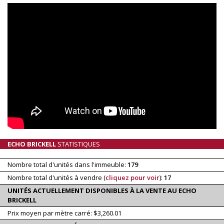
ECHO BRICKELL
STATISTIQUES
Nombre total d'unités dans l'immeuble:
179
Nombre total d'unités à vendre (
cliquez pour voir
):
17
UNITÉS ACTUELLEMENT DISPONIBLES À LA VENTE AU ECHO
BRICKELL
Prix moyen par mètre carré: $3,260.01