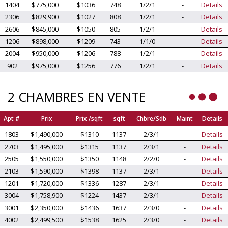
1404
$775,000
$1036
748
1/2/1
-
Details
2306
$829,900
$1027
808
1/2/1
-
Details
2606
$845,000
$1050
805
1/2/1
-
Details
1206
$898,000
$1209
743
1/1/0
-
Details
2004
$950,000
$1206
788
1/2/1
-
Details
902
$975,000
$1256
776
1/2/1
-
Details
2 CHAMBRES EN VENTE
Apt #
Prix
Prix /sqft
sqft
Chbre/Sdb
Maint
Details
1803
$1,490,000
$1310
1137
2/3/1
-
Details
2703
$1,495,000
$1315
1137
2/3/1
-
Details
2505
$1,550,000
$1350
1148
2/2/0
-
Details
2103
$1,590,000
$1398
1137
2/3/1
-
Details
1201
$1,720,000
$1336
1287
2/3/1
-
Details
3004
$1,758,900
$1224
1437
2/3/1
-
Details
3001
$2,350,000
$1436
1637
2/3/0
-
Details
4002
$2,499,500
$1538
1625
2/3/0
-
Details