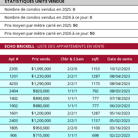
STATISTIQUES UNITÉ VENDUE
Nombre de condos vendus en 2025:
0
Nombre de condos vendus en 2026 à ce jour:
0
Prix moyen par mètre carré en 2025:
$0
Prix moyen par mètre carré en 2026 à ce jour:
$0
ECHO BRICKELL
- LISTE DES APPARTEMENTS EN VENTE
Apt #
Prix vendu
Chbr & S.bain
sqft
Date de vente
2305
$1,095,000
2/2/0
1153
10/12/2023
1201
$1,230,000
2/2/1
1287
08/04/2023
4203
$1,290,000
2/2/1
1173
08/04/2023
2404
$820,000
1/1/1
792
08/03/2023
1402
$890,000
1/1/1
777
07/18/2023
1902
$880,000
1/1/1
777
06/20/2023
1601
$1,200,000
2/2/1
1287
05/16/2023
2403
$1,200,000
2/2/1
1137
05/02/2023
1805
$950,000
2/2/0
1100
03/16/2023
906
$715,000
1/1/1
698
02/22/2023