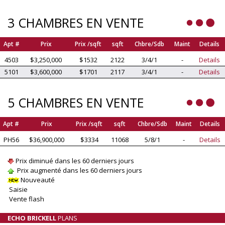
3 CHAMBRES EN VENTE
Apt #
Prix
Prix /sqft
sqft
Chbre/Sdb
Maint
Details
4503
$3,250,000
$1532
2122
3/4/1
-
Details
5101
$3,600,000
$1701
2117
3/4/1
-
Details
5 CHAMBRES EN VENTE
Apt #
Prix
Prix /sqft
sqft
Chbre/Sdb
Maint
Details
PH56
$36,900,000
$3334
11068
5/8/1
-
Details
Prix diminué dans les 60 derniers jours
Prix augmenté dans les 60 derniers jours
Nouveauté
Saisie
Vente flash
ECHO BRICKELL
PLANS